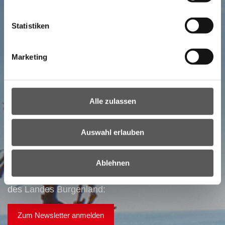
Statistiken
Marketing
NEWSLETTER
Alle zulassen
Ihr direkter Draht ins Burgenland:
Bestellen Sie unseren Newsletter!
Auswahl erlauben
Alle wichtigen Nachrichten auf einem Blick!
Ablehnen
Hier gelangen Sie zur Anmeldung des Newsletters
des Landes Burgenland:
Zum Newsletter anmelden