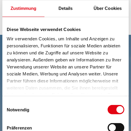
Antragsformular § 42 MMHMG - Heilmasseur
Zustimmung
Details
Über Cookies
Zustellvollmacht
Diese Webseite verwendet Cookies
Wir verwenden Cookies, um Inhalte und Anzeigen zu
personalisieren, Funktionen für soziale Medien anbieten
zu können und die Zugriffe auf unsere Website zu
analysieren. Außerdem geben wir Informationen zu Ihrer
Verwendung unserer Website an unsere Partner für
soziale Medien, Werbung und Analysen weiter. Unsere
Partner führen diese Informationen möglicherweise mit
weiteren Daten zusammen, die Sie ihnen bereitgestellt
haben oder die sie im Rahmen Ihrer Nutzung der Dienste
gesammelt haben.
Einwilligungsauswahl
Notwendig
Präferenzen