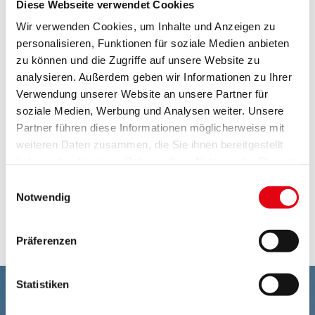
Burgenland für die Förderung des Projektes
Diese Webseite verwendet Cookies
„Betreute Seniorenwohngemeinschaft Plus für
Wir verwenden Cookies, um Inhalte und Anzeigen zu
Menschen mit demenziellen Erkrankungen“ in
personalisieren, Funktionen für soziale Medien anbieten
Oberwart“
zum Download
zu können und die Zugriffe auf unsere Website zu
analysieren. Außerdem geben wir Informationen zu Ihrer
Bitte informieren Sie sich bei dem jeweiligen
Verwendung unserer Website an unsere Partner für
Anbieter:
soziale Medien, Werbung und Analysen weiter. Unsere
Partner führen diese Informationen möglicherweise mit
Diakonie Burgenland
weiteren Daten zusammen, die Sie ihnen bereitgestellt
haben oder die sie im Rahmen Ihrer Nutzung der Dienste
Diakoniezentrum Oberwart
gesammelt haben.
Einwilligungsauswahl
Kirchengasse 8-10
Notwendig
7400 Oberwart
Tel.: 03352/31200
Präferenzen
Statistiken