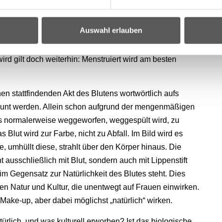
 schleichen mit ihren Tampons in der Faust auf die
or Kollegen und Kolleginnen in den Tiefen ihren
Auswahl erlauben
Gedanken an versagenden Hygieneartikeln während
h wenn Frauen in unserem Kulturkreis längst nicht
ird gilt doch weiterhin: Menstruiert wird am besten
en stattfindenden Akt des Blutens wortwörtlich aufs
staunt werden. Allein schon aufgrund der mengenmäßigen
as normalerweise weggeworfen, weggespült wird, zu
ut wird zur Farbe, nicht zu Abfall. Im Bild wird es
te, umhüllt diese, strahlt über den Körper hinaus. Die
ausschließlich mit Blut, sondern auch mit Lippenstift
s im Gegensatz zur Natürlichkeit des Blutes steht. Dies
en Natur und Kultur, die unentwegt auf Frauen einwirken.
 Make-up, aber dabei möglichst „natürlich“ wirken.
ürlich, und was kulturell erworben? Ist das biologische