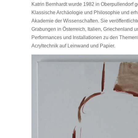
Katrin Bernhardt wurde 1982 in Oberpullendorf g
Christine Anna Edith Breuil Pala
Klassische Archäologie und Philosophie und erhi
Ilse Hirschmann
Akademie der Wissenschaften. Sie veröffentlicht
Grabungen in Österreich, Italien, Griechenland und
Marina Horvath
Performances und Installationen zu den Themenfe
Acryltechnik auf Leinwand und Papier.
Mathias Pöschl
Hannes Sommer
Stephanie Stipsits
Marlen Tschida
Sarah Vlasitz