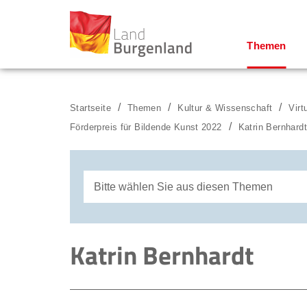
Themen
Zum Menü
Zum Inhalt
Zur Suche
Startseite
Themen
Kultur & Wissenschaft
Virt
Förderpreis für Bildende Kunst 2022
Katrin Bernhardt
Bitte wählen Sie aus diesen Themen
Wilhelm Hinterleithner
Katrin Bernhardt
Laura Schoditsch
Katrin Bernhardt