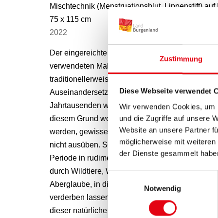
Mischtechnik (Menstruationsblut, Lippenstift) au
75 x 115 cm
2022
Der eingereichte Akt stammt aus dem Zyklus „Col
Zustimmung
verwendeten Malmaterialien, Menstruationsblut, L
traditionellerweise mit dem Frausein assoziiert we
Diese Webseite verwendet 
Auseinandersetzung mit Weiblichkeit, Körperlich
Jahrtausenden werden in verschiedenen Kulturen
Wir verwenden Cookies, um I
und die Zugriffe auf unsere 
diesem Grund werden sie während ihrer Periode v
Website an unsere Partner fü
werden, gewisse Nahrungsmittel nicht zu sich n
möglicherweise mit weiteren
nicht ausüben. So sterben in abgelegenen Region
der Dienste gesammelt habe
Periode in rudimentären Menstruationshütten, of
durch Wildtiere, Witterung, aber auch Vergewaltig
Einwilligungsauswahl
Aberglaube, in die Zubereitung von Lebensmitt
Notwendig
verderben lassen, inzwischen verschwunden. Den
dieser natürliche Vorgang bei vielen Personen m