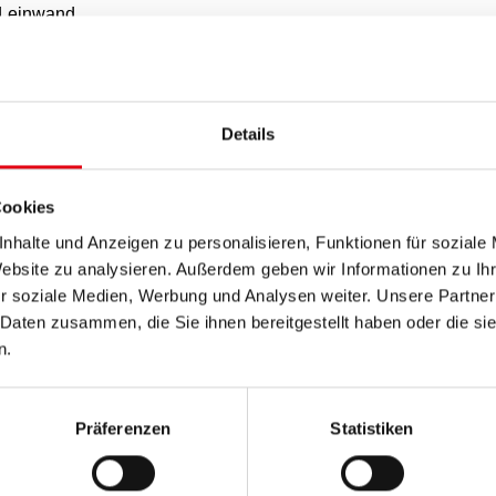
f Leinwand
ours of Women“, wobei der Titel auf die in diesem Zyklus
Details
ippenstift, Rouge, Eyeliner und Lidschatten anspielt, die
rden. Im Mittelpunkt der Arbeit steht die
Cookies
keit, Menstruation und damit einhergehende Tabus. Seit
 menstruierende Frauen als unrein betrachtet. Aus
nhalte und Anzeigen zu personalisieren, Funktionen für soziale
Website zu analysieren. Außerdem geben wir Informationen zu I
on der Gesellschaft abgesondert, dürfen nicht berührt
r soziale Medien, Werbung und Analysen weiter. Unsere Partner
ehmen und verschiedene profane und sakrale Tätigkeiten
 Daten zusammen, die Sie ihnen bereitgestellt haben oder die s
en der Welt nach wir vor Frauen, die während ihrer
n.
t ohne Fenster, Türen und Heizung, diversen Gefahren
ungen, ausgesetzt sind. In der westlichen Welt ist der
el eingebundene menstruierende Frauen würden diese
Präferenzen
Statistiken
noch ist auch in unserer Gesellschaft nach wie vor
it Scham und/oder Ekel besetzt. Nicht wenigen jungen