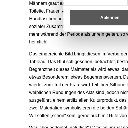
Männern graut es vor Menstruationsblut, Mädchen
Toilette, Frauen verbergen ihre Hygieneartikel v
Ablehnen
Handtaschen und bekommen allein schon beim 
sozialer Zusammenkünfte Schweißausbrüche. Auc
mehr während der Periode als unrein gelten, so w
heimlich!
Das eingereichte Bild bringt diesen im Verborgen
Tableau. Das Blut soll gesehen, betrachtet, be
Begrenztheit dieses Malmaterials wird etwas, d
etwas Besonderem, etwas Begehrenswertem. Das Bl
wieder zum Teil der Frau, wird Teil ihrer Silhouet
weiblichen Rundungen des Akts sind jedoch nicht 
ausgeführt, einem artifiziellen Kulturprodukt, da
zwei Materialien symbolisieren die beiden Sphär
Wir sollen „schön“ sein, gerne auch mit Hilfe von
Was aber bedeutet „natürlich“? Was an uns ist nat