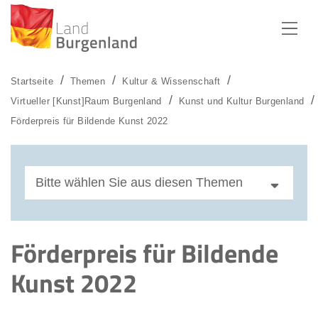
Zum Menü
Zum Inhalt
Zur Suche
Startseite
Themen
Kultur & Wissenschaft
Virtueller [Kunst]Raum Burgenland
Kunst und Kultur Burgenland
Förderpreis für Bildende Kunst 2022
Bitte wählen Sie aus diesen Themen
Wilhelm Hinterleithner
Förderpreis für Bildende
Laura Schoditsch
Kunst 2022
Katrin Bernhardt