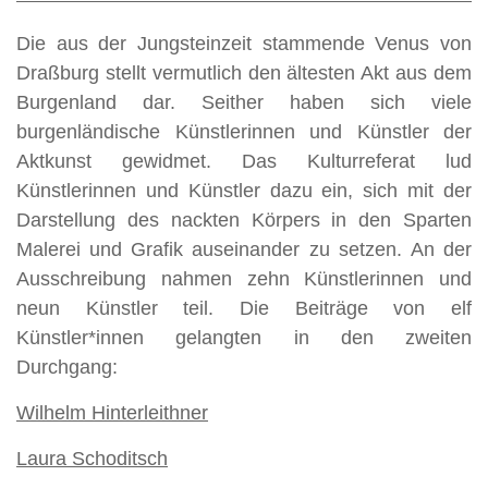
Christine Anna Edith Breuil Pala
Die aus der Jungsteinzeit stammende Venus von
Ilse Hirschmann
Draßburg stellt vermutlich den ältesten Akt aus dem
Burgenland dar. Seither haben sich viele
Marina Horvath
burgenländische Künstlerinnen und Künstler der
Mathias Pöschl
Aktkunst gewidmet.
Das Kulturreferat lud
Künstlerinnen und Künstler dazu ein, sich mit der
Hannes Sommer
Darstellung des nackten Körpers in den Sparten
Malerei
und Grafik auseinander zu setzen. An der
Stephanie Stipsits
Ausschreibung nahmen zehn Künstlerinnen und
neun Künstler teil. Die Beiträge von elf
Marlen Tschida
Künstler*innen gelangten in den zweiten
Durchgang:
Sarah Vlasitz
Wilhelm Hinterleithner
Laura Schoditsch