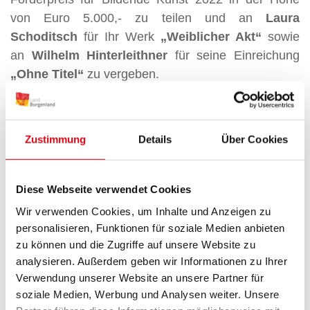
von Euro 5.000,- zu teilen und an
Laura
Schoditsch
für Ihr Werk
„Weiblicher Akt“
sowie
an
Wilhelm Hinterleithner
für seine Einreichung
„Ohne Titel“
zu vergeben.
Jury:
a
in
Mag.
Dr.
Alexandra Schantl, Vorsitzende
,
a
Zustimmung
Details
Über Cookies
Mag.
Astrid Clarissa Lucia Lefenda, MBA
Mag. Marcello Farabegoli
Aus den Jurybegründungen:
Diese Webseite verwendet Cookies
Die Jury beeindruckte das
großformatiges Acryl-Bild
Wir verwenden Cookies, um Inhalte und Anzeigen zu
von
Laura Schoditsch
besonders durch seine
personalisieren, Funktionen für soziale Medien anbieten
fröhliche Farbenvielfalt und künstlerische Qualität.
zu können und die Zugriffe auf unsere Website zu
analysieren. Außerdem geben wir Informationen zu Ihrer
Das Changieren zwischen Abstraktion und
Verwendung unserer Website an unsere Partner für
Figuration wurde optimal umgesetzt. Die
soziale Medien, Werbung und Analysen weiter. Unsere
technischen Effekte […], die die Künstlerin schafft,