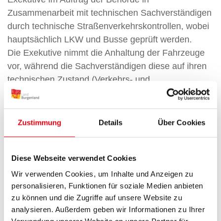
Zusammenarbeit mit technischen Sachverständigen
durch technische Straßenverkehrskontrollen, wobei
hauptsächlich LKW und Busse geprüft werden.
Die Exekutive nimmt die Anhaltung der Fahrzeuge
vor, während die Sachverständigen diese auf ihren
technischen Zustand (Verkehrs- und
Betriebssicherheit sowie Umweltverträglichkeit) hin
überprüfen. Dafür werden LKW-Prüfhallen
angemietet oder mobile Prüfzüge der Bundesanstalt
Zustimmung
Details
Über Cookies
für Verkehr eingesetzt.
Jährlich werden auf diese Weise im Burgenland an
Diese Webseite verwendet Cookies
rund 200 Tagen ca. 3.000 Fahrzeuge überprüft.
Dabei werden bei rund 30 % der Fahrzeuge
Wir verwenden Cookies, um Inhalte und Anzeigen zu
schwere Mängel festgestellt, bei weiteren rund 20 %
personalisieren, Funktionen für soziale Medien anbieten
zu können und die Zugriffe auf unsere Website zu
sind Kennzeichenabnahmen erforderlich.
analysieren. Außerdem geben wir Informationen zu Ihrer
Zusätzlich werden spezielle Gefahrgutkontrollen
Verwendung unserer Website an unsere Partner für