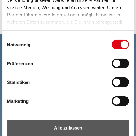
durchgeführt.
soziale Medien, Werbung und Analysen weiter. Unsere
Partner führen diese Informationen möglicherweise mit
Auskünfte:
Abteilung 8 - Referat Verkehrsrecht
weiteren Daten zusammen, die Sie ihnen bereitgestellt
haben oder die sie im Rahmen Ihrer Nutzung der Dienste
gesammelt haben.
Einwilligungsauswahl
Notwendig
Präferenzen
Statistiken
Marketing
Alle zulassen