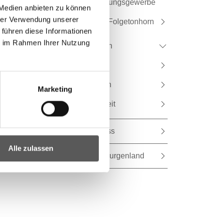
Güterbeförderungsgewerbe
 Medien anbieten zu können
hrer Verwendung unserer
Blaulicht und Folgetonhorn
 führen diese Informationen
ie im Rahmen Ihrer Nutzung
Schifffahrtswesen
Luftfahrtwesen
Eisenbahnwesen
Marketing
Verkehrssicherheit
Fahrtkostenzuschuss
Alle zulassen
Mobilitätszentrale Burgenland