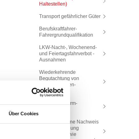
Haltestellen)
Transport gefährlicher Güter
Berufskraftfahrer-
Fahrergrundqualifikation
LKW-Nacht-, Wochenend-
und Feiertagsfahrverbot -
Ausnahmen
Wiederkehrende
Begutachtung von
Kraftfahrzeugen-
Ermächtigung
Umgebungslärm-
Aktionsplan
Über Cookies
Prüfungstermine Nachweis
fachliche Eignung
Personen- sowie