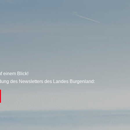
f einem Blick!
dung des Newsletters des Landes Burgenland: