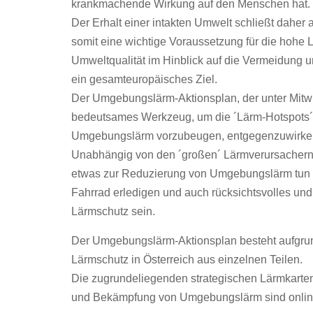
krankmachende Wirkung auf den Menschen hat.
Der Erhalt einer intakten Umwelt schließt daher
somit eine wichtige Voraussetzung für die hohe 
Umweltqualität im Hinblick auf die Vermeidung u
ein gesamteuropäisches Ziel.
Der Umgebungslärm-Aktionsplan, der unter Mitwirku
bedeutsames Werkzeug, um die ´Lärm-Hotspots´ 
Umgebungslärm vorzubeugen, entgegenzuwirken b
Unabhängig von den ´großen´ Lärmverursachern,
etwas zur Reduzierung von Umgebungslärm tun –
Fahrrad erledigen und auch rücksichtsvolles un
Lärmschutz sein.
Der Umgebungslärm-Aktionsplan besteht aufgrund
Lärmschutz in Österreich aus einzelnen Teilen.
Die zugrundeliegenden strategischen Lärmkarte
und Bekämpfung von Umgebungslärm sind online