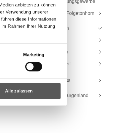
Güterbeförderungsgewerbe
 Medien anbieten zu können
hrer Verwendung unserer
Blaulicht und Folgetonhorn
 führen diese Informationen
ie im Rahmen Ihrer Nutzung
Schifffahrtswesen
Luftfahrtwesen
Eisenbahnwesen
Marketing
Verkehrssicherheit
Fahrtkostenzuschuss
Alle zulassen
Mobilitätszentrale Burgenland