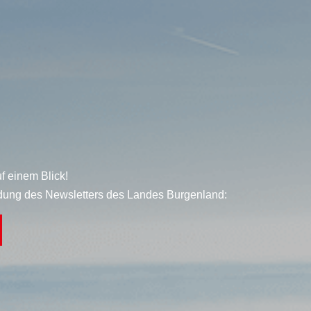
f einem Blick!
dung des Newsletters des Landes Burgenland: