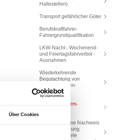
Haltestellen)
Transport gefährlicher Güter
Berufskraftfahrer-
Fahrergrundqualifikation
LKW-Nacht-, Wochenend-
und Feiertagsfahrverbot -
Ausnahmen
Wiederkehrende
Begutachtung von
Kraftfahrzeugen-
Ermächtigung
Umgebungslärm-
Aktionsplan
Über Cookies
Prüfungstermine Nachweis
fachliche Eignung
Personen- sowie