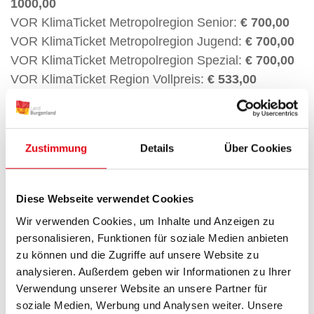
1000,00
VOR KlimaTicket Metropolregion Senior:
€ 700,00
VOR KlimaTicket Metropolregion Jugend:
€ 700,00
VOR KlimaTicket Metropolregion Spezial:
€ 700,00
VOR KlimaTicket Region Vollpreis:
€ 533,00
VOR KlimaTicket Region Senior:
€ 400,00
VOR KlimaTicket Region Jugend:
€ 400,00
VOR KlimaTicket Region Spezial:
€ 400,00
Zustimmung
Details
Über Cookies
SeniorInnen:
ab dem vollendeten 65. Lebensjahr
Jugend:
bis zum vollendeten 26. Lebensjahr,
Diese Webseite verwendet Cookies
Spezial:
für Menschen mit Behinderung
Wir verwenden Cookies, um Inhalte und Anzeigen zu
(Behinderungsgrad mind. 70%);
personalisieren, Funktionen für soziale Medien anbieten
Hier gelangen Sie zur Presseaussendung
zu können und die Zugriffe auf unsere Website zu
"Einigung zu KlimaTicket erzielt"
analysieren. Außerdem geben wir Informationen zu Ihrer
Verwendung unserer Website an unsere Partner für
Hier finden Sie alle Details zum KlimaTicket
soziale Medien, Werbung und Analysen weiter. Unsere