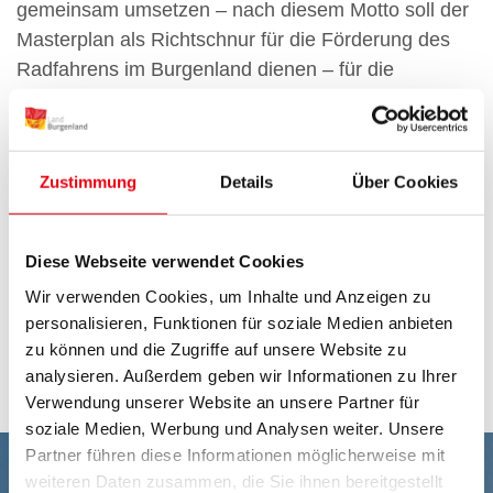
gemeinsam umsetzen – nach diesem Motto soll der
Masterplan als Richtschnur für die Förderung des
Radfahrens im Burgenland dienen – für die
Gemeinden, das Land und für alle
Burgenländerinnen und Burgenländer.
Der Masterplan Radfahren wurde beim
VCÖ-
Zustimmung
Details
Über Cookies
Mobilitätspreis Burgenland 2018
als
vorbildhaftes Projekt ausgezeichnet und wurde im
Diese Webseite verwendet Cookies
Rahmen des EU-Projektes
Smart
Pannonia
finanziert.
Wir verwenden Cookies, um Inhalte und Anzeigen zu
personalisieren, Funktionen für soziale Medien anbieten
Hier finden Sie den Masterplan Radfahren
zu können und die Zugriffe auf unsere Website zu
Burgenland zum Download.
analysieren. Außerdem geben wir Informationen zu Ihrer
Verwendung unserer Website an unsere Partner für
soziale Medien, Werbung und Analysen weiter. Unsere
Partner führen diese Informationen möglicherweise mit
weiteren Daten zusammen, die Sie ihnen bereitgestellt