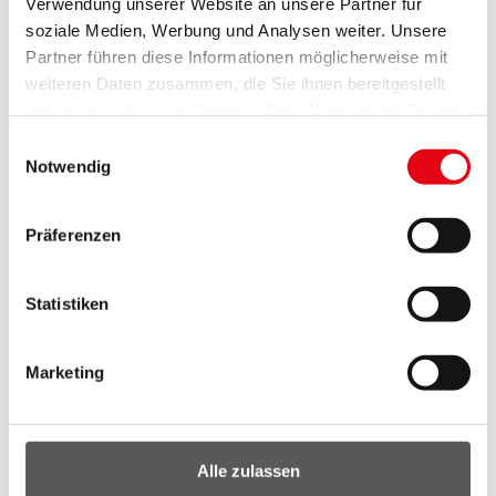
Verwendung unserer Website an unsere Partner für
Technologieentwicklung in der
soziale Medien, Werbung und Analysen weiter. Unsere
heimischen Wirtschaft fördern“ mit Mag.
Partner führen diese Informationen möglicherweise mit
Karin TAUSZ, FFG - Österreichische
weiteren Daten zusammen, die Sie ihnen bereitgestellt
Forschungsförderungsgesellschaft
haben oder die sie im Rahmen Ihrer Nutzung der Dienste
gesammelt haben.
Einwilligungsauswahl
Notwendig
Präferenzen
Statistiken
Marketing
Alle zulassen