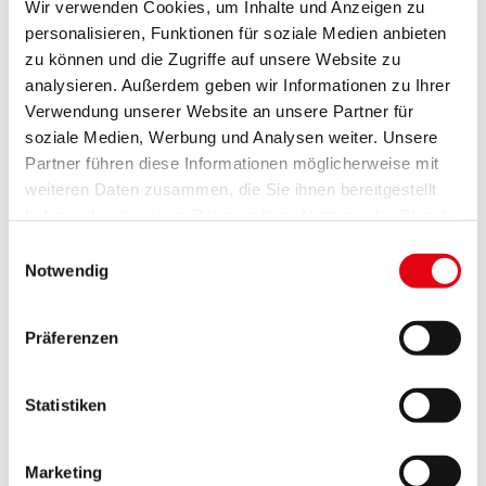
Wir verwenden Cookies, um Inhalte und Anzeigen zu
Partnerschaft wurde 2019 ein gemeinsamer
personalisieren, Funktionen für soziale Medien anbieten
Filmpreis ausgeschrieben.
zu können und die Zugriffe auf unsere Website zu
Die Landkarte Europas hatte sich für beide Länder
analysieren. Außerdem geben wir Informationen zu Ihrer
nach dem Ersten Weltkrieg grundlegend geändert:
Verwendung unserer Website an unsere Partner für
Mit dem Vertrag von Saint Germain 1919 wurde
soziale Medien, Werbung und Analysen weiter. Unsere
Südtirol Italien und das spätere Burgenland
Partner führen diese Informationen möglicherweise mit
Österreich zugesprochen. Dieses gemeinsame
weiteren Daten zusammen, die Sie ihnen bereitgestellt
haben oder die sie im Rahmen Ihrer Nutzung der Dienste
Schicksal war titelgebend für die diesjährige
gesammelt haben.
Ausschreibung.
Einwilligungsauswahl
Notwendig
Zehn Burgenländerinnen und Burgenländer haben
insgesamt 13 Kurzfilme im Kulturreferat eingereicht.
Präferenzen
Die Einreichung erfolgte durch Vorlage von max. 3
Kurzfilmen mit einer Länge von mind. 5 bis max. 20
Statistiken
Minuten und einer künstlerischen Biografie. Über die
Zuerkennung des Preises entschied eine
kompetente und unabhängige Jury, bestehend aus
Marketing