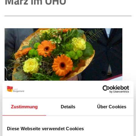
März im OHO
„grenzen-los“- zwei „Grenzschicksale“ 100 Jahre
Zustimmung
Details
Über Cookies
danach
Das Burgenland und Südtirol verbindet seit vielen
Diese Webseite verwendet Cookies
Jahren eine Kulturpartnerschaft. Im Rahmen dieser