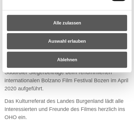
David Kleinl, Tatjana Berlakovich und Alexander
Karazman.
Alle zulassen
Die Präsentation und Prämierung der
burgenländischen Wettbewerbsbeiträge wird am
20.03.2020 um 19.30 Uhr im Offenen Haus
Auswahl erlauben
Oberwart (OHO) im Zuge der burgenländischen
Filmtage 2020 stattfinden. Als besondere
Ablehnen
Auszeichnung werden die burgenländischen und
Südtiroler Siegerbeiträge beim renommierten
internationalen Bolzano Film Festival Bozen im April
2020 aufgeführt.
Das Kulturreferat des Landes Burgenland lädt alle
Interessierten und Freunde des Filmes herzlich ins
OHO ein.