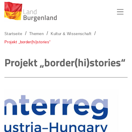
Zum Menü
Zum Inhalt
Zur Suche
Startseite
Themen
Kultur & Wissenschaft
Projekt „border(hi)stories“
Projekt „border(hi)stories“