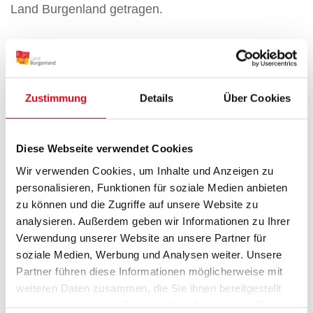
Land Burgenland getragen.
Projektlaufzeit:
01/2020 – 06/2022
Zustimmung
Details
Über Cookies
Diese Webseite verwendet Cookies
Projektpartner:
Wir verwenden Cookies, um Inhalte und Anzeigen zu
personalisieren, Funktionen für soziale Medien anbieten
LEADPARTNER: IZ – Verein zur Förderung von
zu können und die Zugriffe auf unsere Website zu
Vielfalt, Dialog und Bildung
analysieren. Außerdem geben wir Informationen zu Ihrer
Dokumentationsarchiv des österreichischen
Verwendung unserer Website an unsere Partner für
Widerstandes (DÖW)
soziale Medien, Werbung und Analysen weiter. Unsere
Partner führen diese Informationen möglicherweise mit
Land Burgenland, Abteilung 7 – Bildung, Kultur
weiteren Daten zusammen, die Sie ihnen bereitgestellt
und Gesellschaft, Referat Wissenschaft
haben oder die sie im Rahmen Ihrer Nutzung der Dienste