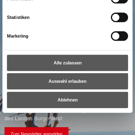
Statistiken
Marketing
NEWSLETTER
Alle zulassen
Ihr direkter Draht ins Burgenland:
Bestellen Sie unseren Newsletter!
Auswahl erlauben
Ablehnen
Alle wichtigen Nachrichten auf einem Blick!
Hier gelangen Sie zur Anmeldung des Newsletters
des Landes Burgenland:
Zum Newsletter anmelden