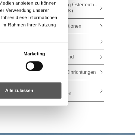
 Medien anbieten zu können
Abgelaufen - Interreg Österreich -
hrer Verwendung unserer
Slowakei (BIG AT-SK)
 führen diese Informationen
ie im Rahmen Ihrer Nutzung
Statistische Publikationen
Politische Bildung
Marketing
Akademie Burgenland
Wissenschaftliche Einrichtungen
NQR - Nationaler
Alle zulassen
Qualifikationsrahmen