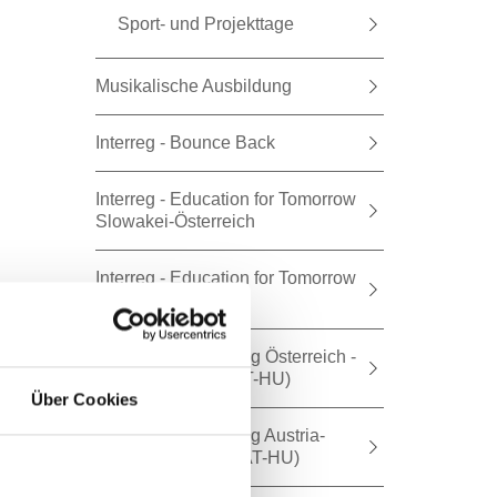
Sport- und Projekttage
Musikalische Ausbildung
Interreg - Bounce Back
Interreg - Education for Tomorrow
Slowakei-Österreich
Interreg - Education for Tomorrow
AT-HU
Abgelaufen - Interreg Österreich -
Ungarn (BIG_inn AT-HU)
Über Cookies
Abgelaufen - Interreg Austria-
Hungary (CODES AT-HU)