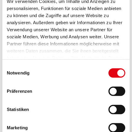
Projektacronym:
Wir verwenden Cookies, um Inhalte und Anzeigen zu
personalisieren, Funktionen für soziale Medien anbieten
eTOM SK-AT
zu können und die Zugriffe auf unsere Website zu
Projektlaufzeit:
analysieren. Außerdem geben wir Informationen zu Ihrer
10/2023 - 08/2026
Verwendung unserer Website an unsere Partner für
soziale Medien, Werbung und Analysen weiter. Unsere
Projektpartner:
Partner führen diese Informationen möglicherweise mit
LP - Amt der Niederösterreichischen
weiteren Daten zusammen, die Sie ihnen bereitgestellt
Landesregierung, Abt. Kindergärten
haben oder die sie im Rahmen Ihrer Nutzung der Dienste
gesammelt haben.
PP2 - Mesto Senica
Einwilligungsauswahl
Notwendig
PP3 - Stadtteil Bratislava – Nové Mesto
PP4 - Bildungsdirektion Wien, Europabüro
PP5 - Österr. Kinderfreunde, Landesorganisation
Präferenzen
Wien
PP6 – Amt der Bgld. Landesregierung Abt.7
Statistiken
Strategische Partner:
SP1 - Bildungsdirektion Niederösterreich
Marketing