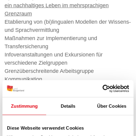
ein nachhaltiges Leben im mehrsprachigen
Grenzraum
Etablierung von (bi)lingualen Modellen der Wissens-
und Sprachvermittlung
Maßnahmen zur Implementierung und
Transfersicherung
Infoveranstaltungen und Exkursionen für
verschiedene Zielgruppen
Grenzüberschreitende Arbeitsgruppe
Kommunikation
Aufbau eines bundesweiten und
grenzüberschreitenden Netzwerkes an Kompetenz-
und Beratungsstellen für sprachliche Bildung
Zustimmung
Details
Über Cookies
Erstellung des digitalen Kompetenzzentrums
Allgemeine Projektdaten
Diese Webseite verwendet Cookies