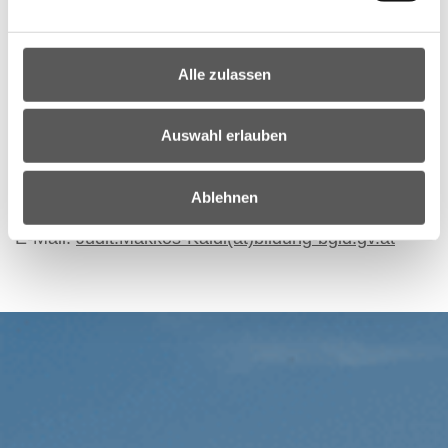
SP2 – Verein EFSZ- Europäisches
Fremdsprachenzentrum des Europarates
SP3 – Selbstverwaltete Region Bratislava
Alle zulassen
SP4 - Pädagogische Fakultät der Comenius
Universität in Bratislava
Auswahl erlauben
Nähere Informationen zum Projekt eTOM SK-AT
erhalten Sie bei
Ablehnen
Judit Makkos-Kaldi, Projektkoordinatorin
E-Mail:
Judit.Makkos-Kaldi(at)bildung-bgld.gv.at