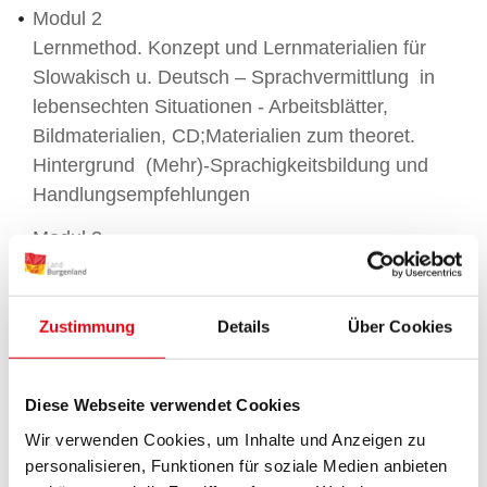
Modul 2
Lernmethod. Konzept und Lernmaterialien für
Slowakisch u. Deutsch – Sprachvermittlung in
lebensechten Situationen - Arbeitsblätter,
Bildmaterialien, CD;Materialien zum theoret.
Hintergrund (Mehr)-Sprachigkeitsbildung und
Handlungsempfehlungen
Modul 3
Lernmethod. Konzept mit
Handlungsempfehlungen - Sprache und
gemeinsame Inhalte - Lern- u. Arbeitsmaterialien
Zustimmung
Details
Über Cookies
in DE und SK
Einreichung
Diese Webseite verwendet Cookies
Prioritätsfeld 4: Stärkung der grenzüberschreitenden
Wir verwenden Cookies, um Inhalte und Anzeigen zu
politischen und institutionellen Zusammenarbeit
personalisieren, Funktionen für soziale Medien anbieten