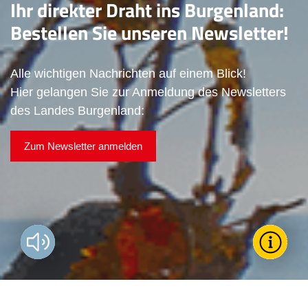
Ihr direkter Draht ins Burgenland:
Bestellen Sie unseren Newsletter!
Alle wichtigen Nachrichten auf einem Blick!
Hier gelangen Sie zur Anmeldung des Newsletters
des Landes Burgenland:
Zum Newsletter anmelden
Vorlesen?
Toggle T
Wie k
För