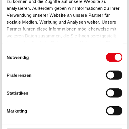
IP 11: Spezifisches Ziel Nr. 4.2.: Stärkung der
zu können und die Zugriffe auf unsere Website zu
Kooperation zwischen Bildungsinstitutionen.
analysieren. Außerdem geben wir Informationen zu Ihrer
Verwendung unserer Website an unsere Partner für
Stärkung der Zusammenarbeit vorschulischer
soziale Medien, Werbung und Analysen weiter. Unsere
Institutionen und/oder von Pflichtschulen um ein
Partner führen diese Informationen möglicherweise mit
gemeinsames Bildungsprogramm zu entwickeln und
weiteren Daten zusammen, die Sie ihnen bereitgestellt
umzusetzen.
https://www.sk-at.eu/de/periode-2014-
haben oder die sie im Rahmen Ihrer Nutzung der Dienste
2020/ueber-das-programm
gesammelt haben.
Einwilligungsauswahl
Notwendig
Projektlaufzeit
03/2017 – 10/2020
Präferenzen
Leadpartner
Amt der NÖ Landesregierung, Abteilung
Statistiken
Kindergärten
Projektpartner
Marketing
Mesto Senica
Nezisková organizácia Enviropark Pomoravie