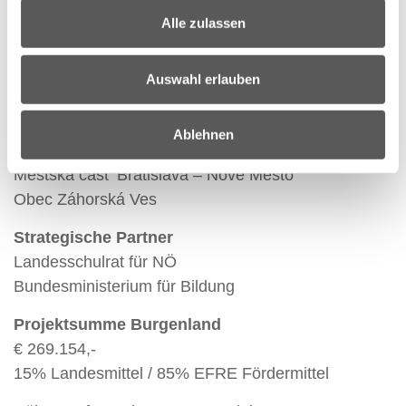
DAPHNE – Inštitút aplikovanej ekológie
Alle zulassen
Stadtschulrat für Wien, Präsidialabteilung – Europa
Büro
Österreichische Kinderfreunde, Landesorganisation
Auswahl erlauben
Wien
Land Burgenland, Abteilung 7 – Bildung, Kultur und
Ablehnen
Gesellschaft
Mestská čast‘ Bratislava – Nové Mesto
Obec Záhorská Ves
Strategische Partner
Landesschulrat für NÖ
Bundesministerium für Bildung
Projektsumme Burgenland
€ 269.154,-
15% Landesmittel / 85% EFRE Fördermittel