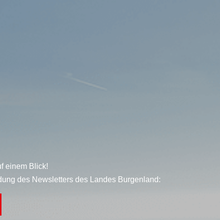
f einem Blick!
dung des Newsletters des Landes Burgenland: