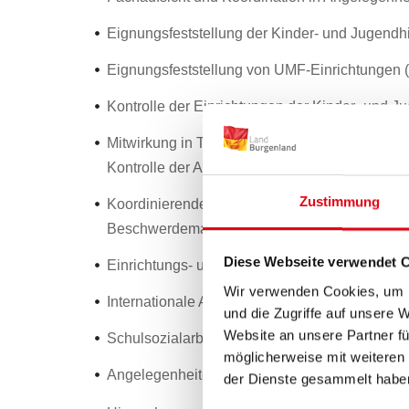
Eignungsfeststellung der Kinder- und Jugendhi
Eignungsfeststellung von UMF-Einrichtungen (E
Kontrolle der Einrichtungen der Kinder- und Ju
Mitwirkung in Tagsatzangelegenheiten der Einr
Kontrolle der Anträge)
Zustimmung
Koordinierende und rechtliche Angelegenheiten
Beschwerdemanagement
Diese Webseite verwendet 
Einrichtungs- und Betriebsbewilligungsverfahr
Wir verwenden Cookies, um I
Internationale Adoption
und die Zugriffe auf unsere 
Website an unsere Partner fü
Schulsozialarbeit
möglicherweise mit weiteren
Angelegenheiten Pflegeeltern (Anstellungsmod
der Dienste gesammelt habe