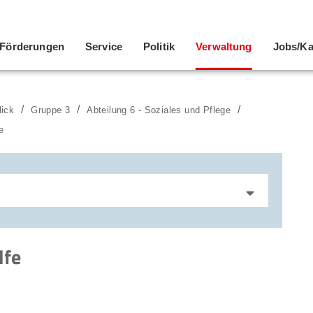
Förderungen
Service
Politik
Verwaltung
Jobs/Ka
lick
Gruppe 3
Abteilung 6 - Soziales und Pflege
e
lfe
wesen
esen