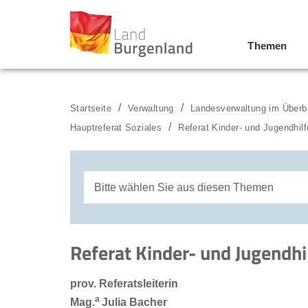
Themen
Zum Menü
Zum Inhalt
Zur Suche
Startseite
Verwaltung
Landesverwaltung im Überb
Hauptreferat Soziales
Referat Kinder- und Jugendhilf
Bitte wählen Sie aus diesen Themen
Referat Kinder- und Jugendhilfe
Referat Kinder- und Jugendhi
Referat Sozialleistungen und Behinderten
prov. Referatsleiterin
Referat Grundversorgung und Flüchtlingsw
a
Mag.
Julia Bacher