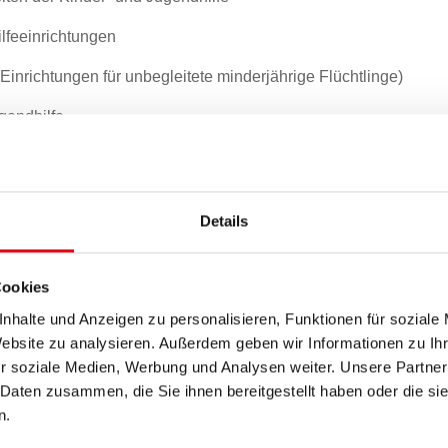
lfeeinrichtungen
inrichtungen für unbegleitete minderjährige Flüchtlinge)
gendhilfe
ichtungen der Kinder- und Jugendhilfe (fachliche
Details
 der Einrichtungen der Kinder- und Jugendhilfe inkl.
Cookies
en der Einrichtungen der Kinder- und Jugendhilfe
nhalte und Anzeigen zu personalisieren, Funktionen für soziale
Website zu analysieren. Außerdem geben wir Informationen zu I
r soziale Medien, Werbung und Analysen weiter. Unsere Partner
 Daten zusammen, die Sie ihnen bereitgestellt haben oder die s
ell)
n.