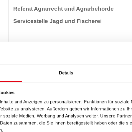
Referat Agrarrecht und Agrarbehörde
Servicestelle Jagd und Fischerei
Hauptreferat Ländliche
Entwicklung, Dorferneuerung
und Bodenschutz
Details
Hauptreferatsleiterin:
a
Mag.
Alexandra Fischbach
Cookies
Telefon: 057-600/2635
nhalte und Anzeigen zu personalisieren, Funktionen für soziale
Website zu analysieren. Außerdem geben wir Informationen zu I
E-Mail:
post.a4(at)bgld.gv.at
r soziale Medien, Werbung und Analysen weiter. Unsere Partner
z
Referat Agrarwesen und Agrarpolitik
 Daten zusammen, die Sie ihnen bereitgestellt haben oder die s
n.