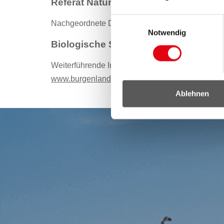
Referat Naturschutzfachlicher Dienst
Einwilligungsauswahl
Nachgeordnete Dienststelle:
Notwendig
Biologische Station Neusiedler See
Weiterführende Informationen:
www.burgenland.at/natur
Ablehnen