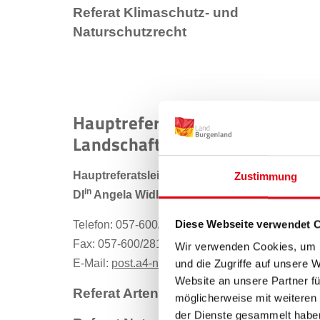
Referat Klimaschutz- und
Naturschutzrecht
Hauptreferat Naturschutz und
Landschaftspflege
Hauptreferatsleiterin:
Zustimmung
in
DI
Angela Widlhofer, BSc.
Diese Webseite verwendet 
Telefon: 057-600/3038
Fax: 057-600/2817
Wir verwenden Cookies, um I
E-Mail:
post.a4-natur-lebensraum@bgld.gv.at
und die Zugriffe auf unsere 
Website an unsere Partner fü
Referat Arten- und Lebensraumschut
möglicherweise mit weiteren
der Dienste gesammelt habe