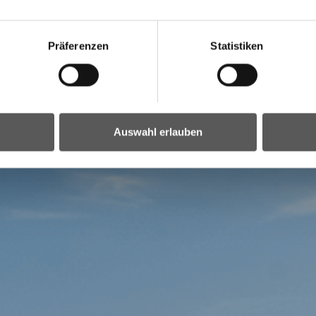
Referat Koordination Dorferneuerung
und Bodenschutz
Präferenzen
Statistiken
Auswahl erlauben