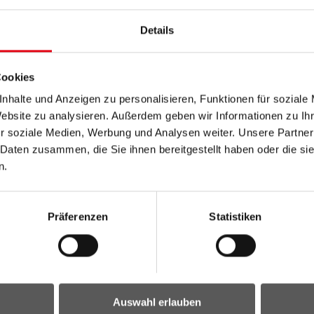
se nicht einer anderen Abteilung zugewiesen sind
Details
sondere in Verfahren nach Art. 126a B-VG, Art. 127c iVm.
8, 138a, 139, 139a, 140 und 140a B-VG
Cookies
nhalte und Anzeigen zu personalisieren, Funktionen für soziale
dem EuGH, dem EuG und vor internationalen Gerichten
Website zu analysieren. Außerdem geben wir Informationen zu I
r soziale Medien, Werbung und Analysen weiter. Unsere Partner
 Daten zusammen, die Sie ihnen bereitgestellt haben oder die s
n.
Präferenzen
Statistiken
Auswahl erlauben