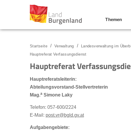
Themen
Zum Menü
Zum Inhalt
Zur Suche
Startseite
Verwaltung
Landesverwaltung im Überb
Hauptreferat Verfassungsdienst
Hauptreferat Verfassungsdie
Hauptreferatsleiterin:
Abteilungsvorstand-Stellvertreterin
a
Mag.
Simone Laky
Telefon: 057-600/2224
E-Mail:
post.vr@bgld.gv.at
Aufgabengebiete: