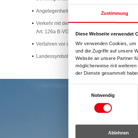
Angelegenheiten der Volksgruppen, soweit die
Zustimmung
Verkehr mit dem Verfassungsgerichtshof, insbe
Art. 126a B-VG und Art. 74 L-VG, Art. 137, 13
Diese Webseite verwendet 
Wir verwenden Cookies, um I
Verfahren vor der Europäischen Kommission, 
und die Zugriffe auf unsere 
Landessymbole
Website an unsere Partner fü
möglicherweise mit weiteren
der Dienste gesammelt habe
Einwilligungsauswahl
Notwendig
Ablehnen