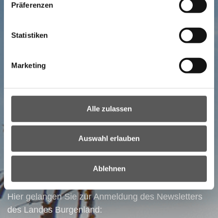
Präferenzen
Statistiken
Marketing
Alle zulassen
NEWSLETTER
Ihr direkter Draht ins Burgenland:
Auswahl erlauben
Bestellen Sie unseren Newsletter!
Ablehnen
Alle wichtigen Nachrichten auf einem Blick!
Hier gelangen Sie zur Anmeldung des Newsletters
des Landes Burgenland: