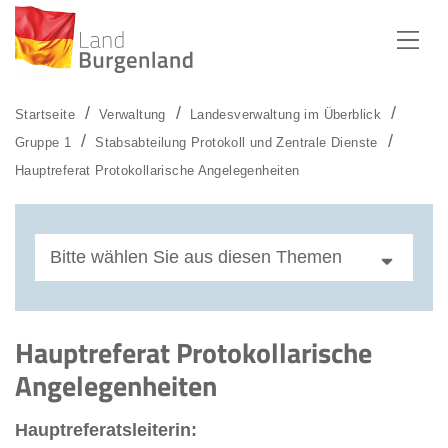
Zum Menü
Zum Inhalt
Zur Suche
Startseite
Verwaltung
Landesverwaltung im Überblick
Gruppe 1
Stabsabteilung Protokoll und Zentrale Dienste
Hauptreferat Protokollarische Angelegenheiten
Bitte wählen Sie aus diesen Themen
Referat Protokoll
Hauptreferat Protokollarische
Referat Küche und Catering
Angelegenheiten
Hauptreferatsleiterin: