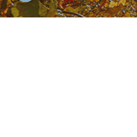
Amt der Burgenländischen Landesregierung
Europaplatz 1, 7000 Eisenstadt
057-600