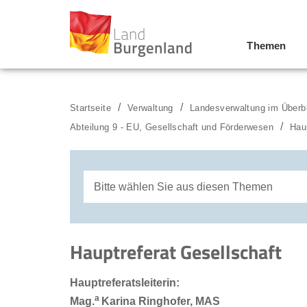
Themen
Zum Menü
Zum Inhalt
Zur Suche
Startseite
Verwaltung
Landesverwaltung im Überb
Abteilung 9 - EU, Gesellschaft und Förderwesen
Hau
Bitte wählen Sie aus diesen Themen
Referat Frauen, Antidiskriminierung und G
Hauptreferat Gesellschaft
Referat Familie
Hauptreferatsleiterin:
Referat Jugend
a
Mag.
Karina Ringhofer, MAS