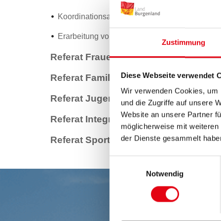
Koordinationsarbeit zur Bekämpfung von Men
Erarbeitung von Maßnahmen im Bereich Gewal
Zustimmung
Referat Frauen, Antidiskriminierung
Diese Webseite verwendet 
Referat Familie
Wir verwenden Cookies, um I
Referat Jugend
und die Zugriffe auf unsere 
Website an unsere Partner fü
Referat Integration und ältere Genera
möglicherweise mit weiteren
der Dienste gesammelt habe
Referat Sport und Vereinspflege
Einwilligungsauswahl
Notwendig