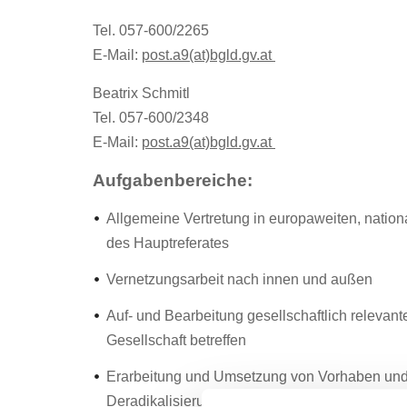
Referat Integration und ältere Generation
Tel. 057-600/2265
E-Mail:
post.a9(at)bgld.gv.at
Referat Sport- und Vereinspflege
Beatrix Schmitl
Tel. 057-600/2348
E-Mail:
post.a9(at)bgld.gv.at
Aufgabenbereiche:
Allgemeine Vertretung in europaweiten, natio
des Hauptreferates
Vernetzungsarbeit nach innen und außen
Auf- und Bearbeitung gesellschaftlich releva
Gesellschaft betreffen
Erarbeitung und Umsetzung von Vorhaben un
Deradikalisierung