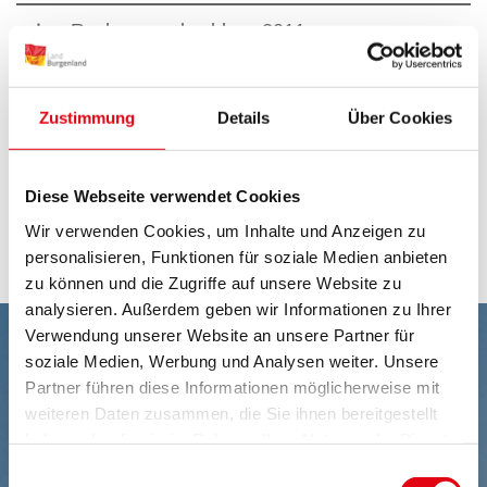
Rechnungsabschluss 2011
Rechnungsabschluss 2010
Zustimmung
Details
Über Cookies
Rechnungsabschluss 2009
Rechnungsabschluss 2008
Diese Webseite verwendet Cookies
Wir verwenden Cookies, um Inhalte und Anzeigen zu
Rechnungsabschluss 2007
personalisieren, Funktionen für soziale Medien anbieten
zu können und die Zugriffe auf unsere Website zu
analysieren. Außerdem geben wir Informationen zu Ihrer
Verwendung unserer Website an unsere Partner für
soziale Medien, Werbung und Analysen weiter. Unsere
Partner führen diese Informationen möglicherweise mit
weiteren Daten zusammen, die Sie ihnen bereitgestellt
haben oder die sie im Rahmen Ihrer Nutzung der Dienste
gesammelt haben.
Einwilligungsauswahl