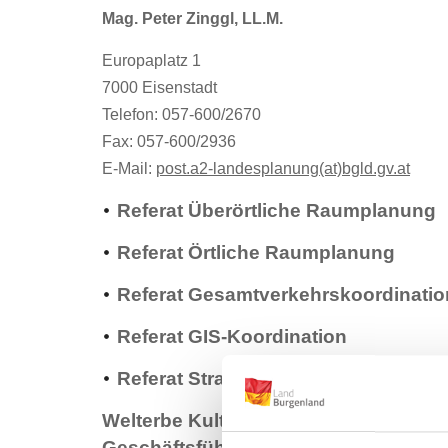
Referat GIS-Koordination
Mag. Peter Zinggl, LL.M.
Europaplatz 1
Referat Strategische Konzepte und Planun
7000 Eisenstadt
Telefon: 057-600/2670
Fax: 057-600/2936
E-Mail:
post.a2-landesplanung(at)bgld.gv.at
Referat Überörtliche Raumplanung
Referat Örtliche Raumplanung
Referat Gesamtverkehrskoordinatio
Referat GIS-Koordination
Referat Strategische Konzepte und
Welterbe Kulturlandschaft Fertö – Ne
Geschäftsführer d. Vereins Weltkultu