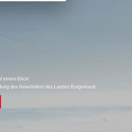
f einem Blick!
dung des Newsletters des Landes Burgenland: