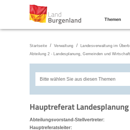
Themen
Zum Menü
Zum Inhalt
Zur Suche
Startseite
Verwaltung
Landesverwaltung im Überb
Abteilung 2 - Landesplanung, Gemeinden und Wirtschaf
Bitte wählen Sie aus diesen Themen
Referat Überörtliche Raumplanung
Hauptreferat Landesplanung
Referat Örtliche Raumplanung
Abteilungsvorstand-Stellvertreter:
Referat Gesamtverkehrskoordination
Hauptreferatsleiter: