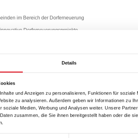
emeinden im Bereich der Dorferneuerung
 innovative Dorferneuerungsprojekte
 Strategien und Leitbildern im Bereich der
Details
ffensive ausgenommen Angelegenheiten der
Cookies
nhalte und Anzeigen zu personalisieren, Funktionen für soziale
uppen zum Thema soil monitoring und soil health
Website zu analysieren. Außerdem geben wir Informationen zu I
r soziale Medien, Werbung und Analysen weiter. Unsere Partner
 Daten zusammen, die Sie ihnen bereitgestellt haben oder die s
ung im Burgenland
n.