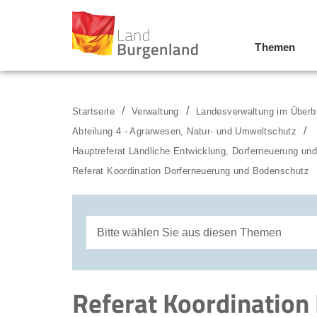
Themen
Zum Menü
Zum Inhalt
Zur Suche
Startseite
Verwaltung
Landesverwaltung im Überb
Abteilung 4 - Agrarwesen, Natur- und Umweltschutz
Hauptreferat Ländliche Entwicklung, Dorferneuerung un
Referat Koordination Dorferneuerung und Bodenschutz
Bitte wählen Sie aus diesen Themen
Referat Agrarwesen und Agrarpolitik
Referat Koordination
Referat Koordination Dorferneuerung und 