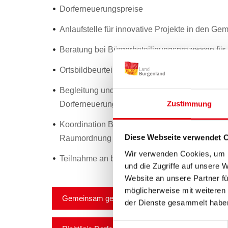
Dorferneuerungspreise
Anlaufstelle für innovative Projekte in den G
Beratung bei Bürgerbeteiligungsprozessen für
Ortsbildbeurteilung und Baukultur
Begleitung und Beratung bei der Erstellung von
Zustimmung
Dorferneuerung
Koordination Bodenschutz und Bodenschutzo
Diese Webseite verwendet 
Raumordnung
Wir verwenden Cookies, um I
Teilnahme an bundes- und EU-weiten Arbeitsgr
und die Zugriffe auf unsere 
Website an unsere Partner fü
möglicherweise mit weiteren
Gemeinsam gestalten: Strategie der Dorfentwickl
der Dienste gesammelt habe
Einwilligungsauswahl