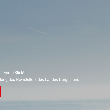
f einem Blick!
dung des Newsletters des Landes Burgenland: