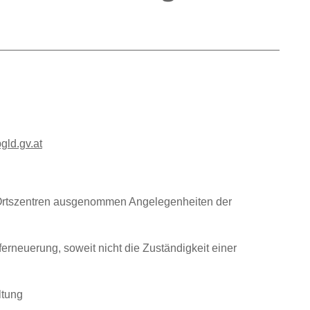
gld.gv.at
Ortszentren ausgenommen Angelegenheiten der
rneuerung, soweit nicht die Zuständigkeit einer
ltung