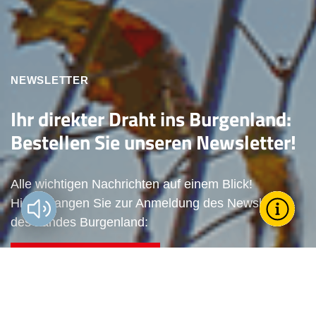
NEWSLETTER
Ihr direkter Draht ins Burgenland:
Bestellen Sie unseren Newsletter!
Alle wichtigen Nachrichten auf einem Blick!
Hier gelangen Sie zur Anmeldung des Newsletters
Vorlesen?
Toggle T
Wie k
des Landes Burgenland:
Zum Newsletter anmelden
För
Land