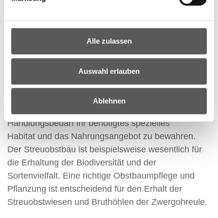
Schulmappe herunterladen
Alle zulassen
Eines der letzten regelmäßigen Brutvorkommen der
Zwergohreule in Österreich befindet sich im
Südburgenländischen Hügelland. Die Zwergohreule
Auswahl erlauben
steht auf der Roten Liste der „stark
gefährdeten“ Lebewesen und ist unmittelbar vom
Ablehnen
Aussterben bedroht. Es besteht dringender
Handlungsbedarf ihr benötigtes spezielles
Habitat und das Nahrungsangebot zu bewahren.
Der Streuobstbau ist beispielsweise wesentlich für
die Erhaltung der Biodiversität und der
Sortenvielfalt. Eine richtige Obstbaumpflege und
Pflanzung ist entscheidend für den Erhalt der
Streuobstwiesen und Bruthöhlen der Zwergohreule.