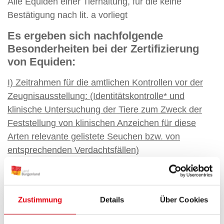
Alle Equiden einer Tierhaltung, für die keine
Bestätigung nach lit. a vorliegt
Es ergeben sich nachfolgende
Besonderheiten bei der Zertifizierung
von Equiden:
I) Zeitrahmen für die amtlichen Kontrollen vor der
Zeugnisausstellung: (Identitätskontrolle* und
klinische Untersuchung der Tiere zum Zweck der
Feststellung von klinischen Anzeichen für diese
Arten relevante gelistete Seuchen bzw. von
entsprechenden Verdachtsfällen)
Equiden mit gültigem
Validierungsabzeichen/Lizenz:
Am letzten Arbeitstag vor dem Abtransport vom
Zustimmung
Details
Über Cookies
Versandort