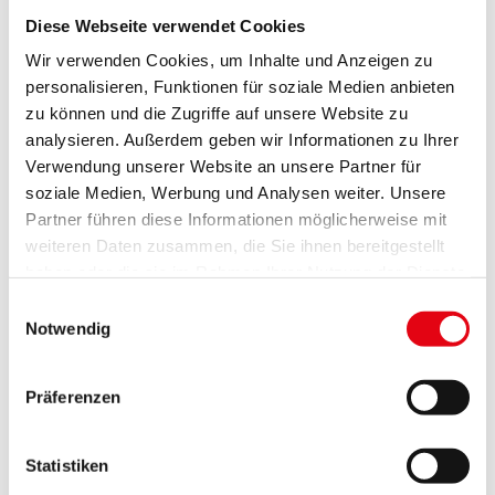
Andere Equiden:
Diese Webseite verwendet Cookies
Innerhalb von 48 Stunden vor dem Abtransport
Wir verwenden Cookies, um Inhalte und Anzeigen zu
vom Versandort
personalisieren, Funktionen für soziale Medien anbieten
zu können und die Zugriffe auf unsere Website zu
*Die Identitätskontrolle umfasst:
analysieren. Außerdem geben wir Informationen zu Ihrer
Verwendung unserer Website an unsere Partner für
Das Vorhandensein eines gültigen Pferdepasses,
soziale Medien, Werbung und Analysen weiter. Unsere
der eindeutig dem vorgestellten Pferd zugeordnet
Partner führen diese Informationen möglicherweise mit
werden kann
weiteren Daten zusammen, die Sie ihnen bereitgestellt
Den Eintrag des Pferdepasses in die EQDB
haben oder die sie im Rahmen Ihrer Nutzung der Dienste
gesammelt haben.
Einwilligungsauswahl
Die Überprüfung der verpflichtenden Meldung des
Notwendig
Aufenthaltes des Equiden im VIS.
II) Gültigkeit des ausgestellten Zeugnisses:
Präferenzen
Equiden mit gültigem
Statistiken
Validierungsabzeichen/Lizenz: 30 Tage