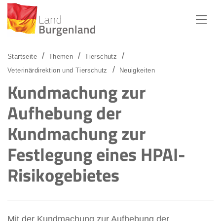
Zum Menü
Zum Inhalt
Zur Suche
Startseite
Themen
Tierschutz
Veterinärdirektion und Tierschutz
Neuigkeiten
Kundmachung zur
Aufhebung der
Kundmachung zur
Festlegung eines HPAI-
Risikogebietes
Mit der Kundmachung zur Aufhebung der