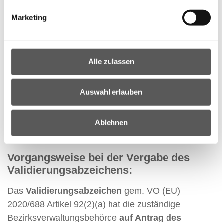
Andere Equiden: 10 Tage
Marketing
III) Versandort und Bestimmungsort:
Equiden mit gültigem
Alle zulassen
Validierungsabzeichen/Lizenz:
Versandort = Bestimmungsort, Eingänge in
mehrere Mitgliedstaaten möglich
Auswahl erlauben
Andere Equiden:
Ablehnen
Versandort ≠ Bestimmungsort,
„one-way“
Verbringung
Vorgangsweise bei der Vergabe des
Validierungsabzeichens:
Das
Validierungsabzeichen
gem. VO (EU)
2020/688 Artikel 92(2)(a) hat die zuständige
Bezirksverwaltungsbehörde
auf Antrag des