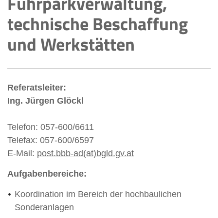
Fuhrparkverwaltung,
Fuhrparkverwaltung, technische
technische Beschaffung
Beschaffung und Werkstätten
und Werkstätten
Referat Güter- und Radwege
Referat Landschafts- und Gartengestaltung
Referatsleiter:
Ing. Jürgen Glöckl
Telefon: 057-600/6611
Telefax: 057-600/6597
E-Mail:
post.bbb-ad(at)bgld.gv.at
Aufgabenbereiche:
Koordination im Bereich der hochbaulichen
Sonderanlagen