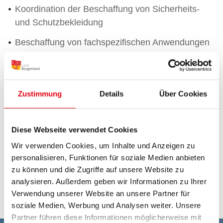
Koordination der Beschaffung von Sicherheits-
und Schutzbekleidung
Beschaffung von fachspezifischen Anwendungen
für den Straßenbetrieb
Technische Beschaffung von KFZ, Maschinen und
Gerätschaften für den Eigenbetrieb
Zustimmung
Details
Über Cookies
Gesamtkoordination der Fuhrparkverwaltung
innerhalb des Eigenbetriebes
Diese Webseite verwendet Cookies
Werkstättenbetrieb
Wir verwenden Cookies, um Inhalte und Anzeigen zu
personalisieren, Funktionen für soziale Medien anbieten
Lärmschutz für Dritte inkl. Förderabwicklung,
zu können und die Zugriffe auf unsere Website zu
sofern nicht im Zuständigkeitsbereich der
analysieren. Außerdem geben wir Informationen zu Ihrer
Wohnbauförderung
Verwendung unserer Website an unsere Partner für
soziale Medien, Werbung und Analysen weiter. Unsere
Partner führen diese Informationen möglicherweise mit