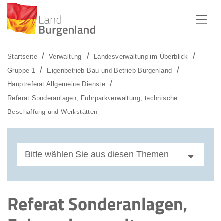
Zum Menü
Zum Inhalt
Zur Suche
Startseite
Verwaltung
Landesverwaltung im Überblick
Gruppe 1
Eigenbetrieb Bau und Betrieb Burgenland
Hauptreferat Allgemeine Dienste
Referat Sonderanlagen, Fuhrparkverwaltung, technische
Beschaffung und Werkstätten
Bitte wählen Sie aus diesen Themen
Referat Finanzen, Rechnungswesen,
Controlling, IKS
Referat Sonderanlagen,
Referat Sonderanlagen,