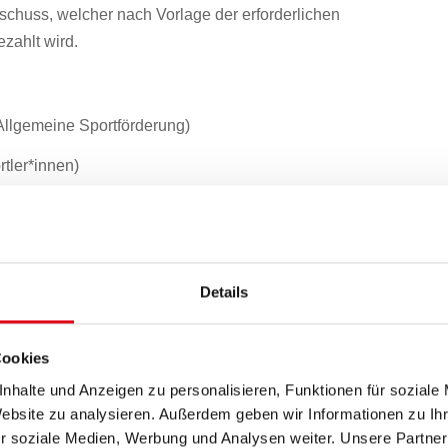
schuss, welcher nach Vorlage der erforderlichen
zahlt wird.
 Allgemeine Sportförderung)
tler*innen)
elberichte und/oder Planketten sowie Saisonendtabellen
Details
 das 1. Halbjahr und bis 30. Juni für das 2. Halbjahr des
Cookies
stalisch
nhalte und Anzeigen zu personalisieren, Funktionen für soziale
Website zu analysieren. Außerdem geben wir Informationen zu I
r soziale Medien, Werbung und Analysen weiter. Unsere Partner