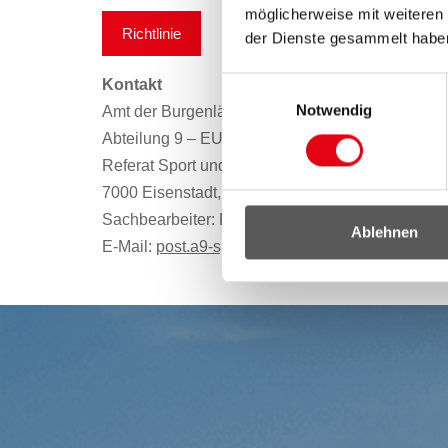
möglicherweise mit weiteren
Richtlinie
der Dienste gesammelt habe
Kontakt
Einwilligungsauswahl
Notwendig
Amt der Burgenländischen Landesregierung
Abteilung 9 – EU, Gesellschaft und Förderwesen
Referat Sport und Vereinspflege
7000 Eisenstadt, Europaplatz 1
Sachbearbeiter: Franz Lederer – 057/600-2662, 
Ablehnen
E-Mail:
post.a9-sport(at)bgld.gv.at