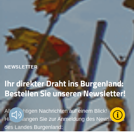
NEWSLETTER
Ihr direkter Draht ins Burgenland:
Bestellen Sie unseren Newsletter!
Alle wichtigen Nachrichten auf einem Blick!
Vorlesen?
Toggle T
Wie k
Hier gelangen Sie zur Anmeldung des Newsletters
des Landes Burgenland: