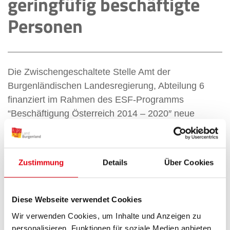
geringfüfig beschäftigte
Personen
Die Zwischengeschaltete Stelle Amt der
Burgenländischen Landesregierung, Abteilung 6
finanziert im Rahmen des ESF-Programms
“Beschäftigung Österreich 2014 – 2020″ neue
Projekte im Bereich der
Prioritätsachse 4, Maßnahme 4.5.2, Aktive
Inklusion, nicht zuletzt durch die Förderung der
Zustimmung
Details
Über Cookies
Chancengleichheit und aktiver Beteiligung, und
Verbesserung der Beschäftigungsfähigkeit, mit dem
Ziel
Diese Webseite verwendet Cookies
der Armutsbekämpfung und der Förderung der
Wir verwenden Cookies, um Inhalte und Anzeigen zu
Inklusion von am Arbeitsmarkt marginalisierten
personalisieren, Funktionen für soziale Medien anbieten