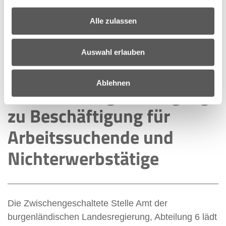
Arbeitsmarkt integriert werden (Inklusionsketten).
Einreichfrist: 28.03.2017 bis 28.03.2018.
Alle zulassen
Die Einreichung erfolgt über
ZWIMOS
.
Call Dokument
Auswahl erlauben
Maßnahmen zur
Ablehnen
Verbesserung des Zugangs
zu Beschäftigung für
Arbeitssuchende und
Nichterwerbstätige
Die Zwischengeschaltete Stelle Amt der
burgenländischen Landesregierung, Abteilung 6 lädt