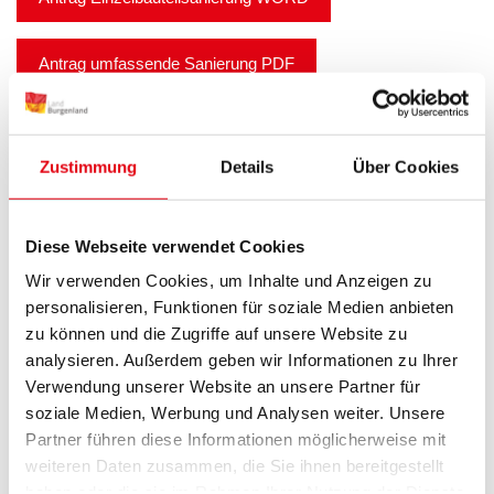
Antrag umfassende Sanierung PDF
Antrag umfassende Sanierung WORD
Zustimmung
Details
Über Cookies
Antrag Deltaförderung PDF
Antrag Deltaförderung WORD
Diese Webseite verwendet Cookies
Wir verwenden Cookies, um Inhalte und Anzeigen zu
personalisieren, Funktionen für soziale Medien anbieten
Richtlinie 2026
Broschüre
zu können und die Zugriffe auf unsere Website zu
Bevölkerungsentwicklung 2020-2025
analysieren. Außerdem geben wir Informationen zu Ihrer
Verwendung unserer Website an unsere Partner für
Häufig gestellte Fragen
soziale Medien, Werbung und Analysen weiter. Unsere
Partner führen diese Informationen möglicherweise mit
weiteren Daten zusammen, die Sie ihnen bereitgestellt
Was bedeutet eine erstrangige
haben oder die sie im Rahmen Ihrer Nutzung der Dienste