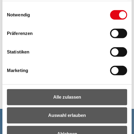
Sicherstellung?
gesammelt haben.
Einwilligungsauswahl
Notwendig
Kann man ein Landesdarlehen vorzeitig
zurückzahlen?
Präferenzen
Unter welchen Voraussetzungen wird
gefördert?
Statistiken
Wann und wie wird das Förderansuchen
gestellt?
Marketing
Kontakt
Alle zulassen
Auswahl erlauben
Ablehnen