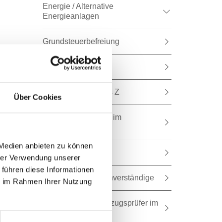
Energie / Alternative
Energieanlagen
Grundsteuerbefreiung
Dorfentwicklung
Formulare von A bis Z
Über Cookies
Leistbares Wohnen im
Burgenland
 Medien anbieten zu können
Wohnbeihilfe
hrer Verwendung unserer
 führen diese Informationen
Nicht amtliche Sachverständige
ie im Rahmen Ihrer Nutzung
Verzeichnis der Aufzugsprüfer im
Burgenland