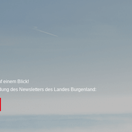
f einem Blick!
dung des Newsletters des Landes Burgenland: