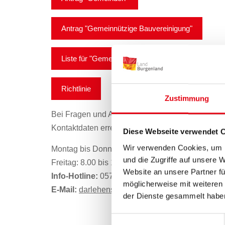
Antrag "Gemeinnützige Bauvereinigung"
Liste für "Gemeinnützige Bauvereinigung"
Richtlinie
Zustimmung
Bei Fragen und Auskünften zur vorzeitigen begü
Kontaktdaten erreichen.
Diese Webseite verwendet 
Wir verwenden Cookies, um I
Montag bis Donnerstag: 8.00 bis 12.00 Uhr und 1
und die Zugriffe auf unsere 
Freitag: 8.00 bis 12.00 Uhr
Website an unsere Partner fü
Info-Hotline:
057600/2803
möglicherweise mit weiteren
E-Mail:
darlehensverwaltung(at)bgld.gv.at
der Dienste gesammelt habe
Einwilligungsauswahl