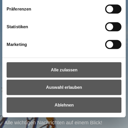
Präferenzen
Statistiken
Marketing
Alle zulassen
NEWSLETTER
Auswahl erlauben
Ihr direkter Draht ins Burgenland:
Bestellen Sie unseren Newsletter!
Ablehnen
Alle wichtigen Nachrichten auf einem Blick!