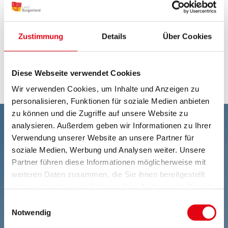
der gemäß Richtlinie 2013/31/EU ausgestellte
Ausweis über die Gesamtenergieeffizienz jedes
Zustimmung
Details
Über Cookies
Gebäudes.
Gebäudeinventar der burgenländischen Gemeinden
Diese Webseite verwendet Cookies
Gebäudeinventar Land Burgenland
Wir verwenden Cookies, um Inhalte und Anzeigen zu
personalisieren, Funktionen für soziale Medien anbieten
zu können und die Zugriffe auf unsere Website zu
analysieren. Außerdem geben wir Informationen zu Ihrer
Verwendung unserer Website an unsere Partner für
soziale Medien, Werbung und Analysen weiter. Unsere
Partner führen diese Informationen möglicherweise mit
weiteren Daten zusammen, die Sie ihnen bereitgestellt
haben oder die sie im Rahmen Ihrer Nutzung der Dienste
gesammelt haben.
Einwilligungsauswahl
Notwendig