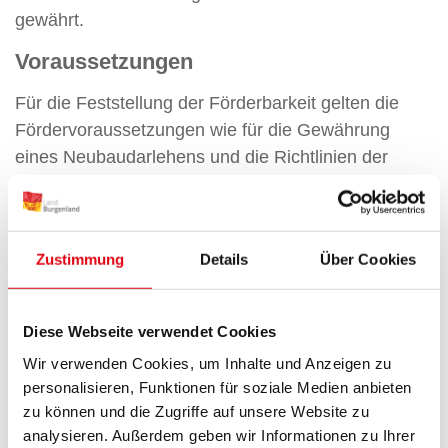
gewährt.
Voraussetzungen
Für die Feststellung der Förderbarkeit gelten die
Fördervoraussetzungen wie für die Gewährung
eines Neubaudarlehens und die Richtlinien der
Burgenländischen Wohnbauförderung.
Ansuchen um Feststellung der Förderbarkeit
können innerhalb von 24 Monaten ab Erteilung
Zustimmung
Details
Über Cookies
der Baufreigabe oder Baubewilligung
eingebracht werden.
Diese Webseite verwendet Cookies
Wir verwenden Cookies, um Inhalte und Anzeigen zu
Fördervoraussetzungen im Überblick /
personalisieren, Funktionen für soziale Medien anbieten
Einkommen
zu können und die Zugriffe auf unsere Website zu
analysieren. Außerdem geben wir Informationen zu Ihrer