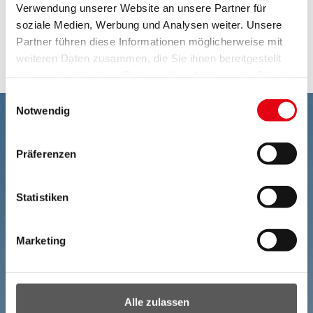
Energetische Anforderungen
Verwendung unserer Website an unsere Partner für
soziale Medien, Werbung und Analysen weiter. Unsere
Partner führen diese Informationen möglicherweise mit
Antragsformular als WORD herunterladen
weiteren Daten zusammen, die Sie ihnen bereitgestellt
haben oder die sie im Rahmen Ihrer Nutzung der Dienste
gesammelt haben.
Einwilligungsauswahl
Notwendig
Präferenzen
Statistiken
Marketing
Alle zulassen