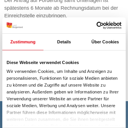
Der Antrag auf Förderung samt Unterlagen ist
spätestens 6 Monate ab Rechnungsdatum bei der
Einreichstelle einzubringen.
Klicken Sie hier um zur Richtlinie 2026 zu gelangen
Zustimmung
Details
Über Cookies
Online-Formular
Diese Webseite verwendet Cookies
(pdf)
(word)
Antragsformular
Antragsformular
Wir verwenden Cookies, um Inhalte und Anzeigen zu
personalisieren, Funktionen für soziale Medien anbieten
Infoblatt
zu können und die Zugriffe auf unsere Website zu
analysieren. Außerdem geben wir Informationen zu Ihrer
Verwendung unserer Website an unsere Partner für
soziale Medien, Werbung und Analysen weiter. Unsere
Partner führen diese Informationen möglicherweise mit
weiteren Daten zusammen, die Sie ihnen bereitgestellt
haben oder die sie im Rahmen Ihrer Nutzung der Dienste