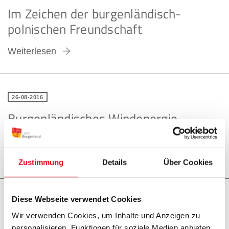
Im Zeichen der burgenländisch-
polnischen Freundschaft
Weiterlesen
26-08-2016
Burgenländisches Windenergie-
Knowhow für Ägypten
Weiterlesen
Zustimmung
Details
Über Cookies
Diese Webseite verwendet Cookies
30-03-2016
Wir verwenden Cookies, um Inhalte und Anzeigen zu
Außenminister Kroatiens besucht das
personalisieren, Funktionen für soziale Medien anbieten