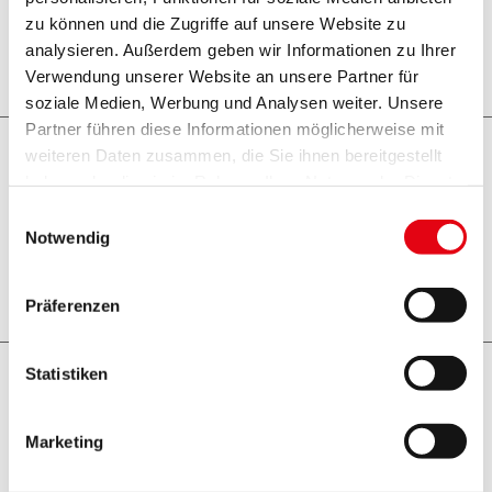
Burgenland
zu können und die Zugriffe auf unsere Website zu
analysieren. Außerdem geben wir Informationen zu Ihrer
Weiterlesen
Verwendung unserer Website an unsere Partner für
soziale Medien, Werbung und Analysen weiter. Unsere
Partner führen diese Informationen möglicherweise mit
weiteren Daten zusammen, die Sie ihnen bereitgestellt
01-10-2015
haben oder die sie im Rahmen Ihrer Nutzung der Dienste
Burgenland intensiviert Kooperation
gesammelt haben.
Einwilligungsauswahl
mit Bratislava
Notwendig
Weiterlesen
Präferenzen
Statistiken
12-06-2015
Empfang in österreichischer Botschaft
Marketing
in Budapest mit burgenländischer