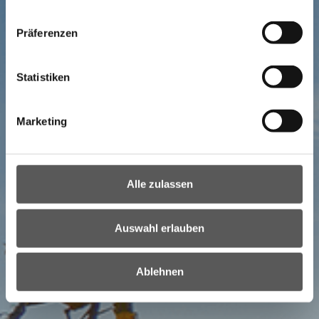
Präferenzen
Statistiken
Marketing
Alle zulassen
NEWSLETTER
Auswahl erlauben
Ihr direkter Draht ins Burgenland:
Ablehnen
Bestellen Sie unseren Newsletter!