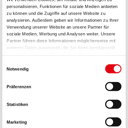
personalisieren, Funktionen für soziale Medien anbieten
zu können und die Zugriffe auf unsere Website zu
analysieren. Außerdem geben wir Informationen zu Ihrer
Verwendung unserer Website an unsere Partner für
soziale Medien, Werbung und Analysen weiter. Unsere
Partner führen diese Informationen möglicherweise mit
weiteren Daten zusammen, die Sie ihnen bereitgestellt
Demokratie- und Europatage
haben oder die sie im Rahmen Ihrer Nutzung der Dienste
gesammelt haben.
Einwilligungsauswahl
Hier geht´s zur Veranstaltung
Notwendig
Präferenzen
Statistiken
Marketing