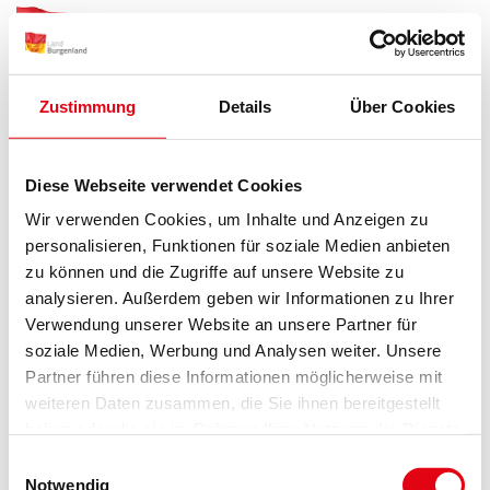
Zum Menü
Zum Inhalt
Zur Suche
Zustimmung
Details
Über Cookies
Startseite
Themen
Kultur & Wissenschaft
Förderung von Kunst, Kultur und Wissenschaft
Künstler-Detail
Diese Webseite verwendet Cookies
Oops, an error occurred! Code:
Wir verwenden Cookies, um Inhalte und Anzeigen zu
2026080819465409db4888
personalisieren, Funktionen für soziale Medien anbieten
zu können und die Zugriffe auf unsere Website zu
analysieren. Außerdem geben wir Informationen zu Ihrer
Verwendung unserer Website an unsere Partner für
soziale Medien, Werbung und Analysen weiter. Unsere
Partner führen diese Informationen möglicherweise mit
weiteren Daten zusammen, die Sie ihnen bereitgestellt
haben oder die sie im Rahmen Ihrer Nutzung der Dienste
gesammelt haben.
Einwilligungsauswahl
Notwendig