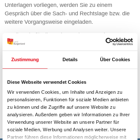
Unterlagen vorliegen, werden Sie zu einem
Gespräch über die Sach- und Rechtslage bzw. die
weitere Vorgangsweise eingeladen.
Vollmacht für die Patienten*innen- und
Behindertenanwaltschaft Burgenland
(.pdf)
Beschwerdeformular allgemein
(.pdf)
Zustimmung
Details
Über Cookies
Beschwerdeformular Zahnärzte
(.pdf)
Bei Beschwerden gegen Einrichtungen des
Diese Webseite verwendet Cookies
Gesundheitswesens außerhalb des Burgenlandes
Wir verwenden Cookies, um Inhalte und Anzeigen zu
müssen Sie sich an die dafür zuständige
personalisieren, Funktionen für soziale Medien anbieten
Patientenvertretung wenden.
zu können und die Zugriffe auf unsere Website zu
analysieren. Außerdem geben wir Informationen zu Ihrer
Patient*innenvertretungen Österreichs
(.pdf)
Verwendung unserer Website an unsere Partner für
soziale Medien, Werbung und Analysen weiter. Unsere
Partner führen diese Informationen möglicherweise mit