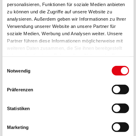
Zum Herunterladen der Fotos klicken Sie auf die
personalisieren, Funktionen für soziale Medien anbieten
zu können und die Zugriffe auf unsere Website zu
folgenden Links:
analysieren. Außerdem geben wir Informationen zu Ihrer
BookCrossing-Aktion_1
Verwendung unserer Website an unsere Partner für
BookCrossing-Aktion_2
soziale Medien, Werbung und Analysen weiter. Unsere
Partner führen diese Informationen möglicherweise mit
BookCrossing-Aktion_3
weiteren Daten zusammen, die Sie ihnen bereitgestellt
BookCrossing-Aktion_4
haben oder die sie im Rahmen Ihrer Nutzung der Dienste
Bildtext BookCrossing-Aktion_1 & _2:
gesammelt haben.
Einwilligungsauswahl
Bildungslandesrätin Mag.a (FH) Daniela Winkler
Notwendig
(2.v.l.) besuchte die BookCrossing-Aktion der
Burgenländischen Volkshochschulen anlässlich des
Präferenzen
Weltalphabetisierungstages 2025. Mit ihr am Foto:
Geschäftsführerin Mag.a Ursula Foki, Vorstand Dr.in
Statistiken
Christine Teuschler (beide Burgenländische
Volkshochschulen) und Eisenstadts Bürgermeister,
Marketing
Landtagsabgeordneter Mag. Thomas Steiner (v.l.).