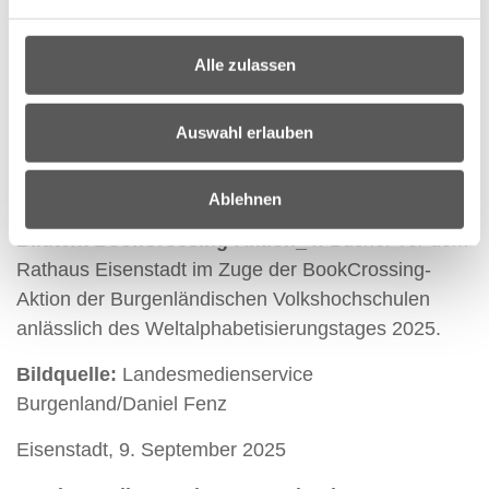
Bildtext BookCrossing-Aktion_3:
Bildungslandesrätin Mag.a (FH) Daniela Winkler mit
Alle zulassen
Bürgermeister, Landtagsabgeordneter Mag. Thomas
Steiner, Geschäftsführerin Mag.a Ursula Foki,
Auswahl erlauben
Vorstand Dr.in Christine Teuschler,
Landtagsabgeordnete Margit Paul-Kienztl sowie
weiteren Beteiligten an der BookCrossing-Aktion.
Ablehnen
Bildtext BookCrossing-Aktion_4:
Bücher vor dem
Rathaus Eisenstadt im Zuge der BookCrossing-
Aktion der Burgenländischen Volkshochschulen
anlässlich des Weltalphabetisierungstages 2025.
Bildquelle:
Landesmedienservice
Burgenland/Daniel Fenz
Eisenstadt, 9. September 2025