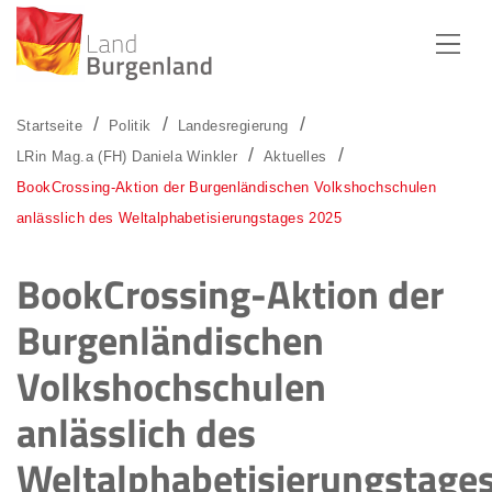
Zum Menü
Zum Inhalt
Zur Suche
Startseite
Politik
Landesregierung
LRin Mag.a (FH) Daniela Winkler
Aktuelles
BookCrossing-Aktion der Burgenländischen Volkshochschulen
anlässlich des Weltalphabetisierungstages 2025
BookCrossing-Aktion der
Burgenländischen
Volkshochschulen
anlässlich des
Weltalphabetisierungstage