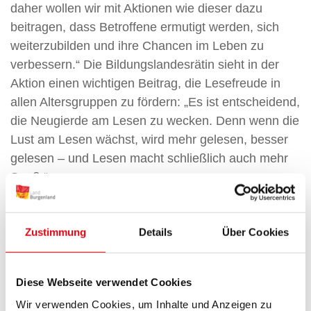
daher wollen wir mit Aktionen wie dieser dazu
beitragen, dass Betroffene ermutigt werden, sich
weiterzubilden und ihre Chancen im Leben zu
verbessern.“ Die Bildungslandesrätin sieht in der
Aktion einen wichtigen Beitrag, die Lesefreude in
allen Altersgruppen zu fördern: „Es ist entscheidend,
die Neugierde am Lesen zu wecken. Denn wenn die
Lust am Lesen wächst, wird mehr gelesen, besser
gelesen – und Lesen macht schließlich auch mehr
Spaß.“
Der BookCrossing-Termin im Südburgenland findet
am Mittwoch, 10. September, um 11 Uhr mit einem
Zustimmung
Details
Über Cookies
Infostand vor dem Rathaus Oberwart statt.
Für weitere Informationen klicken Sie auf den
Diese Webseite verwendet Cookies
folgenden Link:
www.bookcrossing.com
Wir verwenden Cookies, um Inhalte und Anzeigen zu