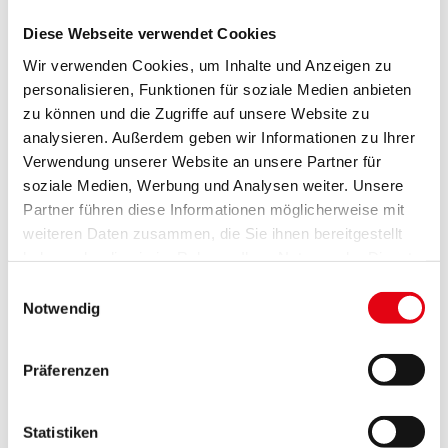
bleiben auch 2026 die Spitäler, die kommunale
Infrastruktur, Soziales und Pflege. „Wir
Diese Webseite verwendet Cookies
Burgenländerinnen und Burgenländer wissen: Nur
Wir verwenden Cookies, um Inhalte und Anzeigen zu
Zusammenhalt und eigene Kraft helfen uns weiter.
personalisieren, Funktionen für soziale Medien anbieten
Alles schlechtzureden ist nicht burgenländisch.
zu können und die Zugriffe auf unsere Website zu
analysieren. Außerdem geben wir Informationen zu Ihrer
Burgenländisch ist es, sich gemeinsam schwierigen
Verwendung unserer Website an unsere Partner für
Zeiten zu stellen und zu handeln, statt nur zu
soziale Medien, Werbung und Analysen weiter. Unsere
kritisieren“, so Landeshauptmann Hans Peter
Partner führen diese Informationen möglicherweise mit
Doskozil abschließend.
weiteren Daten zusammen, die Sie ihnen bereitgestellt
Die Presseaussendung zum
haben oder die sie im Rahmen Ihrer Nutzung der Dienste
gesammelt haben.
Landesvoranschlag 2026 finden Sie
Einwilligungsauswahl
Notwendig
hier
Präferenzen
Statistiken