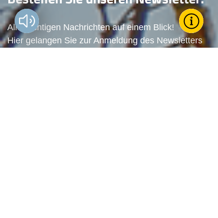
Vorlesen?
Toggle T
Wie k
Alle wichtigen Nachrichten auf einem Blick!
Hier gelangen Sie zur Anmeldung des Newsletters
des Landes Burgenland:
För
Land
Zum Newsletter anmelden
Stel
Arbe