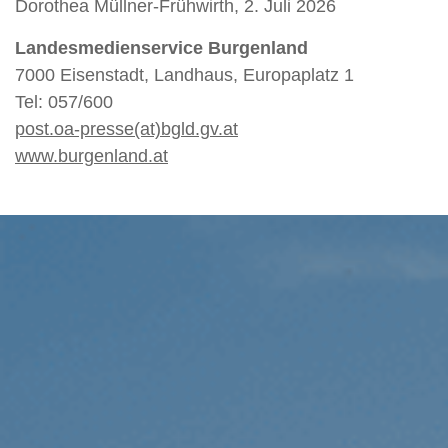
Dorothea Müllner-Frühwirth, 2. Juli 2026
Landesmedienservice Burgenland
7000 Eisenstadt, Landhaus, Europaplatz 1
Tel: 057/600
post.oa-presse(at)bgld.gv.at
www.burgenland.at