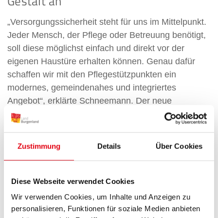
Gestalt an
„Versorgungssicherheit steht für uns im Mittelpunkt.
Jeder Mensch, der Pflege oder Betreuung benötigt,
soll diese möglichst einfach und direkt vor der
eigenen Haustüre erhalten können. Genau dafür
schaffen wir mit den Pflegestützpunkten ein
modernes, gemeindenahes und integriertes
Angebot“, erklärte Schneemann. Der neue
Pflegestützpunkt vereint unterschiedliche
Leistungen unter einem Dach. Angeboten werden
betreubares Wohnen mit vier Wohnungen inklusive
Zustimmung
Details
Über Cookies
umfassendem Grundleistungspaket, eine
Tagesbetreuung für bis zu zwölf externe
Besucherinnen und Besucher, mobile Pflege- und
Diese Webseite verwendet Cookies
Betreuungsleistungen, Pflege- und Sozialberatung
Wir verwenden Cookies, um Inhalte und Anzeigen zu
sowie ein Dorfplatz als Treffpunkt für die
personalisieren, Funktionen für soziale Medien anbieten