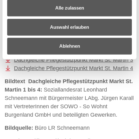
wichtiger Schritt auf diesem Weg“, so Schneemann
Alle zulassen
abschließend.
Zum Herunterladen der Fotos klicken Sie auf die
Auswahl erlauben
folgenden Links:
Dachgleiche Pflegestützpunkt Markt St. Martin 1
Ablehnen
Dachgleiche Pflegestützpunkt Markt St. Martin 2
Dachgleiche Pflegestützpunkt Markt St. Martin 3
Dachgleiche Pflegestützpunkt Markt St. Martin 4
Bildtext Dachgleiche Pflegestützpunkt Markt St.
Martin 1 bis 4:
Soziallandesrat Leonhard
Schneemann mit Bürgermeister LAbg. Jürgen Karall
mit VertreterInnen der SOWO - So Wohnt
Burgenland GmbH und beteiligten Gewerken.
Bildquelle:
Büro LR Schneemann