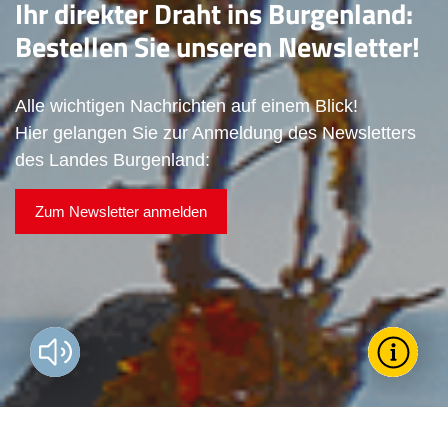
Ihr direkter Draht ins Burgenland:
Bestellen Sie unseren Newsletter!
Alle wichtigen Nachrichten auf einem Blick!
Hier gelangen Sie zur Anmeldung des Newsletters
des Landes Burgenland:
Zum Newsletter anmelden
Vorlesen?
Toggle T
Wie k
För