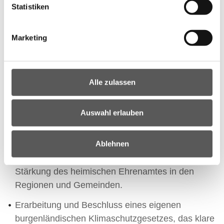
Statistiken
schaffen.
Attraktivierung des Wirtschaftsstandortes
Marketing
Burgenland: Ein neues
Internationalisierungscenter in Zusammenarbeit
mit der Wirtschaftskammer garantiert effektive
Alle zulassen
Unterstützung heimischer Unternehmen bei der
erfolgreichen Erschließung internationaler Märkte.
Auswahl erlauben
Implementierung einer Ehrenamts-Versicherung:
Absicherung für Menschen, die sich ehrenamtlich
Ablehnen
in Vereinen oder auf politischer Gemeindeebene
in führenden Funktionen engagieren, dadurch
Stärkung des heimischen Ehrenamtes in den
Regionen und Gemeinden.
Erarbeitung und Beschluss eines eigenen
burgenländischen Klimaschutzgesetzes, das klare