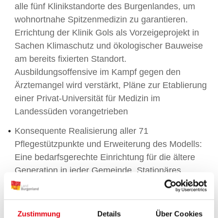
alle fünf Klinikstandorte des Burgenlandes, um
wohnortnahe Spitzenmedizin zu garantieren.
Errichtung der Klinik Gols als Vorzeigeprojekt in
Sachen Klimaschutz und ökologischer Bauweise
am bereits fixierten Standort.
Ausbildungsoffensive im Kampf gegen den
Ärztemangel wird verstärkt, Pläne zur Etablierung
einer Privat-Universität für Medizin im
Landessüden vorangetrieben
Konsequente Realisierung aller 71
Pflegestützpunkte und Erweiterung des Modells:
Eine bedarfsgerechte Einrichtung für die ältere
Generation in jeder Gemeinde. Stationäres
Demenzzentrum in Rechnitz und erstes
stationäres Hospiz in Oberpullendorf.
Weiterführung des Anstellungsmodells für
Zustimmung
Details
Über Cookies