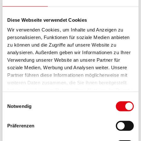
betreuende Angehörige und Vertrauenspersonen,
die gesetzlich verankerte Gemeinnützigkeit im
Pflegebereich bleibt bestehen
Diese Webseite verwendet Cookies
Wir verwenden Cookies, um Inhalte und Anzeigen zu
Klares Bekenntnis zu einer konsequenten Asyl-
personalisieren, Funktionen für soziale Medien anbieten
und Migrationspolitik: Obergrenze von max. 330
zu können und die Zugriffe auf unsere Website zu
Plätzen in der Grundversorgung, gemeinnützige
analysieren. Außerdem geben wir Informationen zu Ihrer
Arbeit für Asylwerbende mit einer symbolischen
Verwendung unserer Website an unsere Partner für
Abgeltung von 1,30 Euro pro Stunde. Das
soziale Medien, Werbung und Analysen weiter. Unsere
Burgenland wird keine Bezahlkarte einführen
Partner führen diese Informationen möglicherweise mit
weiteren Daten zusammen, die Sie ihnen bereitgestellt
Zukunftsorientierte Jugendausbildung durch
haben oder die sie im Rahmen Ihrer Nutzung der Dienste
Lehrlingsoffensive: Einrichtung neuer
gesammelt haben.
Einwilligungsauswahl
überbetrieblicher Lehrwerkstätten in Stegersbach
Notwendig
(Tourismus), Pinkafeld (Elektrotechnik) und
Eisenstadt (Metalltechnik), um den
Präferenzen
Fachkräftebedarf langfristig abzudecken und
qualifizierte Arbeitsplätze für junge Menschen zu