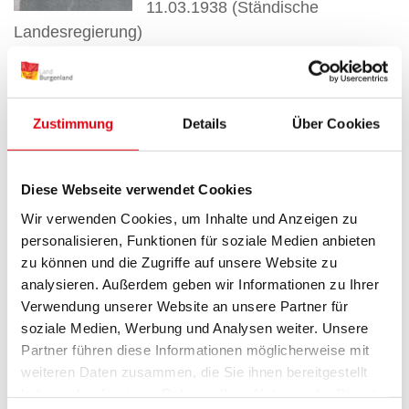
11.03.1938 (Ständische
Landesregierung)
Partei: Christlichsoziale Partei, Vaterländische Front
Johann Thullner
Zustimmung
Details
Über Cookies
Landeshauptmann 24.07.1929 -
10.12.1930
Diese Webseite verwendet Cookies
Partei: Christlichsoziale Partei
Wir verwenden Cookies, um Inhalte und Anzeigen zu
personalisieren, Funktionen für soziale Medien anbieten
Anton Schreiner
zu können und die Zugriffe auf unsere Website zu
analysieren. Außerdem geben wir Informationen zu Ihrer
Landeshauptmann 10.01.1928 -
Verwendung unserer Website an unsere Partner für
24.07.1929
soziale Medien, Werbung und Analysen weiter. Unsere
Landeshauptmann 10.12.1930 -
Partner führen diese Informationen möglicherweise mit
28.10.1931
weiteren Daten zusammen, die Sie ihnen bereitgestellt
Partei: Christlichsoziale Partei
haben oder die sie im Rahmen Ihrer Nutzung der Dienste