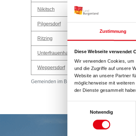
Nikitsch
Oberloisdorf
Pilgersdorf
Piringsdorf
Zustimmung
Ritzing
Steinberg-Dörfl
Diese Webseite verwendet 
Unterfrauenhaid
Unterrabnitz-Sch
Wir verwenden Cookies, um I
Weppersdorf
und die Zugriffe auf unsere 
Website an unsere Partner fü
Gemeinden im Bezirk Oberpullendorf
möglicherweise mit weiteren
der Dienste gesammelt habe
Einwilligungsauswahl
Notwendig