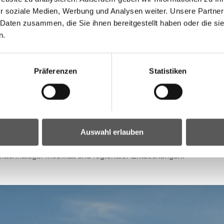
r soziale Medien, Werbung und Analysen weiter. Unsere Partner
 Daten zusammen, die Sie ihnen bereitgestellt haben oder die s
n.
rsdorf erfolgt selbstständig)
Präferenzen
Statistiken
ilnehmendem Kind nur eine Begleitperson möglich.
en Eintritt ins Strandbad Podersdorf mit Ausklang im
. Eine Anmeldung ist jedoch unbedingt erforderlich unter:
Auswahl erlauben
caaead2c5ce9b5806181de-588335
 nachhaltiger Mobilität und regionaler Entdeckungen!