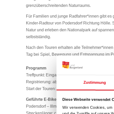
grenzüberschreitenden Naturraums.
Für Familien und junge Radfahrer*innen gibt es g
Kinder-Radtour von Podersdorf Richtung Hölle. S
Natur und erleben den Nationalpark auf spannen
selbstständig.
Nach den Touren erhalten alle Teilnehmer*innen 
Tag bei Spiel, Bewegung und Entspannung im P
Programm
Treffpunkt: Eingang Podo-Play, Podersdorf am S
Registrierung: ab 09:15 Uhr
Zustimmung
Start der Touren: 10:00 Uhr
Geführte E-Bike-Tour für Erwachsene
Diese Webseite verwendet 
Podersdorf – Illmitz – St. Andrä am Zicksee – Po
Wir verwenden Cookies, um I
Streckenlänge: ca. 50 km
und die Zugriffe auf unsere 