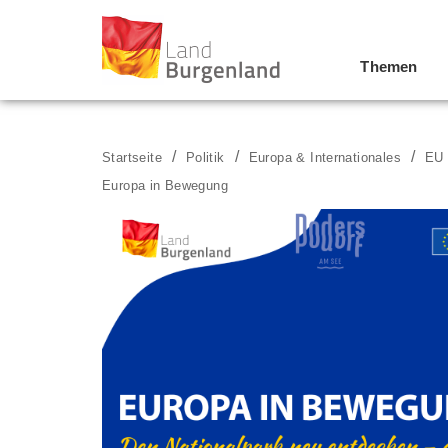
Themen
Zum Menü
Zum Inhalt
Zur Suche
Startseite
Politik
Europa & Internationales
EU 
Europa in Bewegung