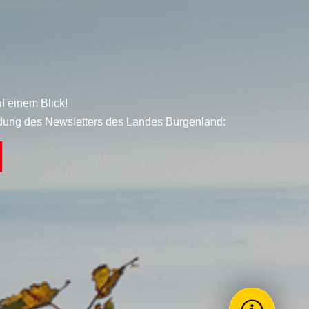
f einem Blick!
dung des Newsletters des Landes Burgenland: