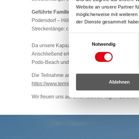
Website an unsere Partner fü
Geführte Familien- und Kinderradtour
möglicherweise mit weiteren
Podersdorf – Hölle
der Dienste gesammelt habe
Streckenlänge: ca. 5 km (die Rückfahrt nach Pode
Einwilligungsauswahl
Notwendig
Da unsere Kapazitäten begrenzt sind, ist pro te
Anschließend erhalten alle Teilnehmer*innen frei
Podo-Beach und Podo-Play.
Die Teilnahme an der Veranstaltung ist kostenlos
Ablehnen
https://www.termino.gv.at/meet/b/2e61ad5e63
Wir freuen uns auf einen aktiven Tag im Zeichen