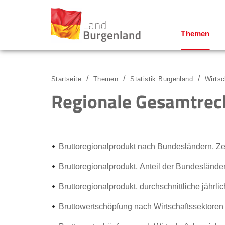
Themen
Zum Menü
Zum Inhalt
Zur Suche
Startseite
Themen
Statistik Burgenland
Wirtsc
Regionale Gesamtre
Bruttoregionalprodukt nach Bundesländern, Zei
Bruttoregionalprodukt, Anteil der Bundesländer
Bruttoregionalprodukt, durchschnittliche jährli
Bruttowertschöpfung nach Wirtschaftssektoren s