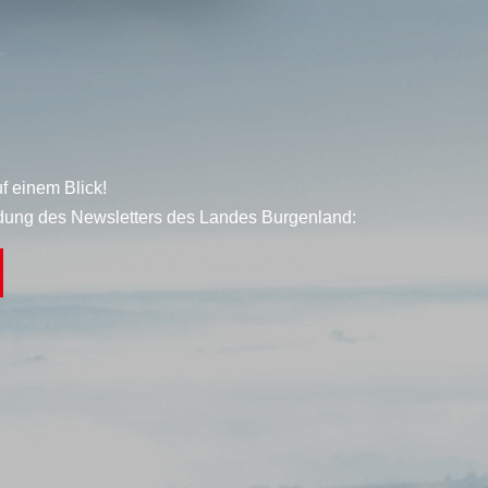
f einem Blick!
dung des Newsletters des Landes Burgenland: