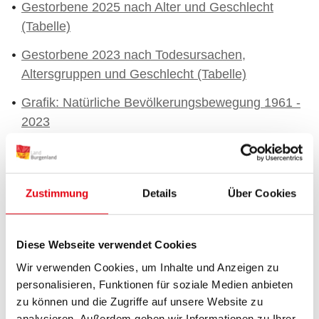
Gestorbene 2025 nach Alter und Geschlecht
(Tabelle)
Gestorbene 2023 nach Todesursachen,
Altersgruppen und Geschlecht (Tabelle)
Grafik: Natürliche Bevölkerungsbewegung 1961 -
2023
Grafik: Eheschließungen und Ehescheidungen
1961 - 2023
Zustimmung
Details
Über Cookies
Grafik: Durchschnittliches Fruchtbarkeitsalter in
Jahren 1961 - 2023
Diese Webseite verwendet Cookies
Grafik: Eheschließungen nach Alter der Braut
Wir verwenden Cookies, um Inhalte und Anzeigen zu
Grafik: Eheschließungen nach Alter des
personalisieren, Funktionen für soziale Medien anbieten
Bräutigams
zu können und die Zugriffe auf unsere Website zu
analysieren. Außerdem geben wir Informationen zu Ihrer