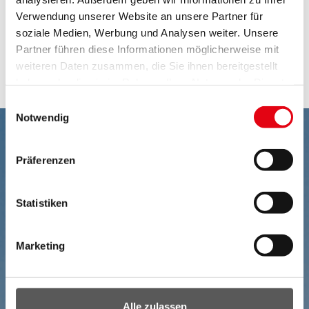
Grafik: Lebenserwartung im Burgenland bei der
Verwendung unserer Website an unsere Partner für
Geburt 1961 - 2023
soziale Medien, Werbung und Analysen weiter. Unsere
Grafik: Gestorbene 2021 nach Alter und
Partner führen diese Informationen möglicherweise mit
weiteren Daten zusammen, die Sie ihnen bereitgestellt
Geschlecht
haben oder die sie im Rahmen Ihrer Nutzung der Dienste
gesammelt haben.
Einwilligungsauswahl
Notwendig
Präferenzen
Statistiken
Marketing
Alle zulassen